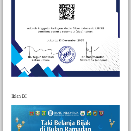
Beranda
Hallo Polisi
Hallo Polisi
Peristiwa
Iklan BI
Polsek Teupah Barat Tangkap Pencuri
Mesin Robin
850
Redaksi Jurnaltivi
2 Min Baca
Kamis, 17 Juni 2021