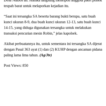
Desa Naibos an. Hamka langsung menelpon anggota piket polsek
teupah barat untuk melaporkan kejadian itu.
“Saat ini tersangka SA beserta barang bukti berupa, satu buah
kunci ukuran 8-9, dua buah kunci ukuran 12-13, satu buah kunci
14-15, yang diduga digunakan tersangka untuk melakukan
transaksi pencurian mesin Robin,” jelas kapolsek.
Akibat perbuatannya itu, untuk sementara ini tersangka SA dijerat
dengan Pasal 363 ayat (1) dan (2) KUHP dengan ancaman pidana
paling lama lima tahun.
(Ag/Jtv)
Post Views:
850