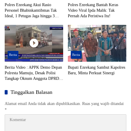
Polres Enrekang Akui Rasio
Polres Enrekang Bantah Keras
Personel Bhabinkamtibmas Tak
Video Viral Ipda Malik: Tak
Ideal, 1 Petugas Jaga hingga 3
Pernah Ada Peristiwa Itu!
Desa
Berita
Berita
Berita Video : APPK Demo Depan
Bupati Enrekang Sambut Kapolres
Polresta Mamuju, Desak Polisi
Baru, Minta Perkuat Sinergi
Tangkap Oknum Anggota DPRD
Toraja Utara Berinisial AL Terduga
Tersangka Tambang Emas Ilegal
Tinggalkan Balasan
Alamat email Anda tidak akan dipublikasikan.
Ruas yang wajib ditandai
*