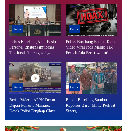
Polisinya di Polres Toraja
Utara Mandek
Berita
Berita
Polres Enrekang Akui Rasio
Polres Enrekang Bantah Keras
Personel Bhabinkamtibmas
Video Viral Ipda Malik: Tak
Tak Ideal, 1 Petugas Jaga
Pernah Ada Peristiwa Itu!
hingga 3 Desa
Berita
Berita
Berita Video : APPK Demo
Bupati Enrekang Sambut
Depan Polresta Mamuju,
Kapolres Baru, Minta Perkuat
Desak Polisi Tangkap Oknum
Sinergi
Anggota DPRD Toraja Utara
Berinisial AL Terduga
Tersangka Tambang Emas