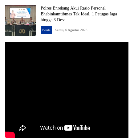
Polres Enrekang Akui Rasio Personel
Bhabinkamtibmas Tak Ideal, 1 Petugas Jaga
hingga 3 Desa
Berita
Kamis, 6 Agustus 2026