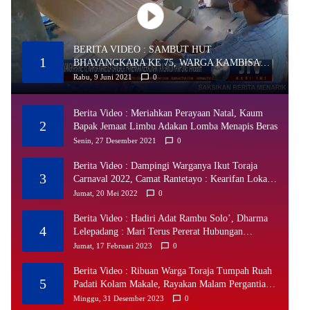
BERITA VIDEO : SAMBUT HUT
1
BHAYANGKARA KE 75, WARGA KAMBISA
SANGALA’ PAMERKAN KERAJINAN TANGAN
Rabu, 9 Juni 2021
0
DI KAMPUNG TANGGUH
Berita Video : Meriahkan Perayaan Natal, Kaum
2
Bapak Jemaat Limbu Adakan Lomba Menapis Beras
Senin, 27 Desember 2021
0
Berita Video : Dampingi Warganya Ikut Toraja
3
Carnaval 2022, Camat Rantetayo : Kearifan Lokal
Harus Terus Didukung
Jumat, 20 Mei 2022
0
Berita Video : Hadiri Adat Rambu Solo’, Dharma
4
Lelepadang : Mari Terus Pererat Hubungan
Kekeluargaan
Jumat, 17 Februari 2023
0
Berita Video : Ribuan Warga Toraja Tumpah Ruah
5
Padati Kolam Makale, Rayakan Malam Pergantian
Tahun Dengan Dentuman Meriam Bambu
Minggu, 31 Desember 2023
0