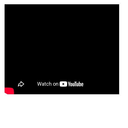
Iklan BI
Jurnal
Tivi