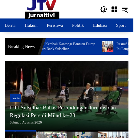
Langsung
ke
konten
Berita
Hukum
Peristiwa
Politik
Edukasi
Sport
O
Iklan Videotron
p
Resmi! Bupati Enrekang Lantik Dua Pj Kades, Pesan
Berita Vide
Breaking News
Ini Langsung Ditekenkan
Kembali Vira
Utara Mand
Berita
Be
IJTI Sulselbar Bahas Perlindungan Jurnalis dan
K
Regulasi Pers di Milad ke-28
1
Sabtu, 8 Agustus 2026
Sab