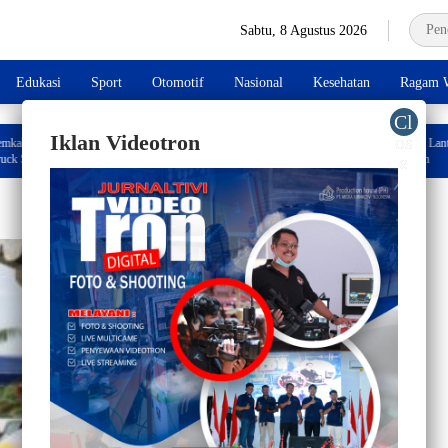
Sabtu, 8 Agustus 2026
Edukasi
Sport
Otomotif
Nasional
Kesehatan
Ragam W
Iklan Videotron
mbali Kantongi Bantuan Dump
Resmi! Bupati Enrekang Lantik Dua Pj Kades, 
ank Sulselbar
Ini Langsung Ditekenkan