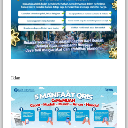
di Sareale, 4 Orang Meninggal Dunia 16 Orang
Luka – Luka
Berita
Minggu, 13 Juli 2025
Berita Video : Sambut HUT Pahlawan Pong Tiku,
PMTI Gandeng Dokter Ahli Gelar Operasi Bibir
Sumbing dan Katarak, Gratis Untuk Warga
Berita
Kamis, 4 Juli 2024
Berita Video : Daftarkan Diri ke PDI P Sebagai
Bacalon Bupati Tana Toraja, Kombes Pol. (Purn)
Darma Lelepadang : Ini Panggilan Pengabdian
Iklan
Berita
Selasa, 23 April 2024