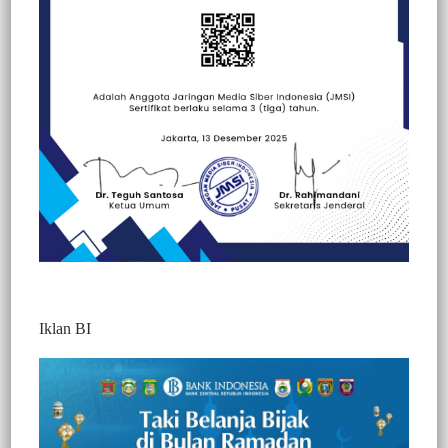
Berita Video : Perkenalkan Wisata dan Budaya,
Disbudpar Toraja Utara Gandeng Influencer dan
Kreator Digital
Berita
Selasa, 22 Juli 2025
Berita Video : Update..! Korban Meninggal
Kecelakaan Truk Pengangkut Warga Pulang Dari
Iklan BI
Acara Adat Bertambah Jadi 6 Orang
Berita
Minggu, 13 Juli 2025
Berita Video : Pulang Dari Acara Adat, Truk
Pengangkut Warga Terguling Saat Masuk Tikungan