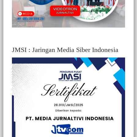
Berita Video : Gelar Unjuk Rasa Damai, Ratusan
Mahasiswa dan Pemuda Toraja Dikawal Ketat Pihak
Keamanan
Berita
Selasa, 2 September 2025
JMSI : Jaringan Media Siber Indonesia
Berita Video : Mobil Muat Jerigen Diduga isi BBM
Terbakar Hebat di SPBU Kasimpo Tana Toraja, Picu
Kepanikan Warga
Berita
Selasa, 22 Juli 2025