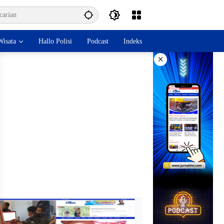
isata
Hallo Polisi
Podcast
Indeks
×