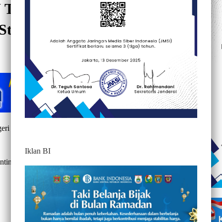
 Tangani Masalah Muslim
State
397
eri Thailand Don Pramudwinai di Istana Merdeka, Jakarta
Iklan BI
ngnya konsep kerja sama Indo-Pasifik terkait nasib muslim