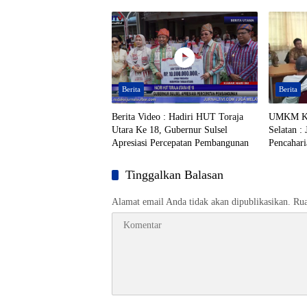
Toraja Utara Berinisial AL Terduga
Toraja
Tersangka Tambang Emas Ilegal
Berita
Berita
Berita Video : Hadiri HUT Toraja
UMKM Ku
Utara Ke 18, Gubernur Sulsel
Selatan :
Apresiasi Percepatan Pembangunan
Pencahar
Tinggalkan Balasan
Alamat email Anda tidak akan dipublikasikan.
Rua