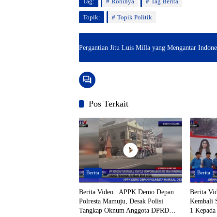
Tag:
Rohinya
Tag Berita
Topik:
Topik Politik
Pergantian Jitu Luis Milla yang Mengantar Indone
Pos Terkait
Berita
Berita
Berita Video : APPK Demo Depan
Berita Vi
Polresta Mamuju, Desak Polisi
Kembali S
Tangkap Oknum Anggota DPRD
1 Kepada 