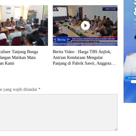
Ditindaklanjuti
Berita
liner Tanjung Bunga
Berita Video : Harga TBS Anjlok,
 Jangan Matikan Mata
Antrian Kendaraan Mengular
ian Kami
Panjang di Pabrik Sawit, Anggota
DPRD Mamuju Datangi PT MUL
s yang wajib ditandai
*