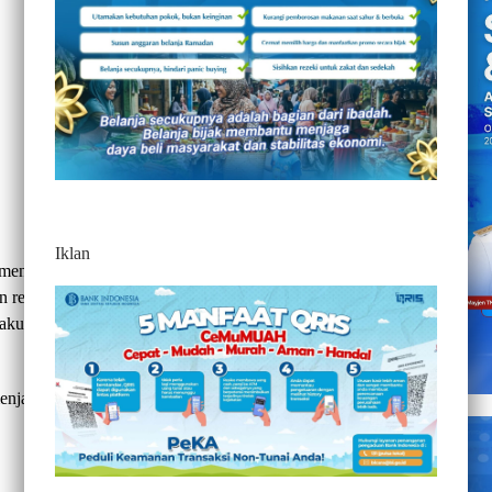
Iklan
n menyampaikan pentingnya keterlibatan ASEAN dalam
patriasi yang sukarela, damai, dan bermartabat,” kata
akukan pertemuan di Istana Merdeka, Jakara Pusat, Rabu
 menjadi Ketua Negara-Negara ASEAN, perlu membahas lebih