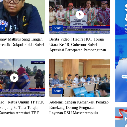
isi
Berita
enny Mathius Sang Tangan
Berita Video : Hadiri HUT Toraja
rensik Dokpol Polda Sulsel
Utara Ke 18, Gubernur Sulsel
Apresiasi Percepatan Pembangunan
Berita
ideo : Ketua Umum TP PKK
Audiensi dengan Kemenkes, Pemkab
kunjung ke Tana Toraja,
Enrekang Dorong Penguatan
Karnavian Apresiasi TP PPK
Layanan RSU Massenrempulu
ja Berhasil Registrasi 50%