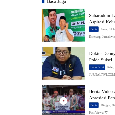
Baca Juga
Saharuddin La
Aspirasi Kel
Berita
Jumat, 31 J
Enrekang, Jurnaltiv
Dokter Denny
Polda Sulsel
Hallo Polisi
Rabu, 
JURNALTIVI.COM, M
Berita Video 
Apresiasi Pe
Berita
Minggu, 26 
Post Views: 77