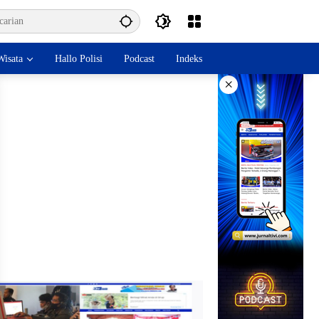
isata
Hallo Polisi
Podcast
Indeks
×