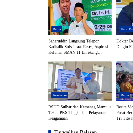
Berita
Hallo Pol
Saharuddin Langsung Telepon
Dokter D
Kadisdik Sulsel saat Reses, Aspirasi
Dingin Fo
Keluhan SMAN 11 Enrekang
Ditindaklanjuti
Kesehatan
Berita
RSUD Sulbar dan Kemenag Mamuju
Berita V
Teken PKS Tingkatkan Pelayanan
Pusat Ber
Keagamaan
Tri Tito 
Tana Tora
Posyandu
Tinggalkan Balasan