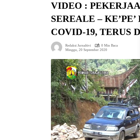
VIDEO : PEKERJA
SEREALE – KE’PE
COVID-19, TERUS 
Redaksi Jurnaltivi
0 Min Baca
Minggu, 20 September 2020