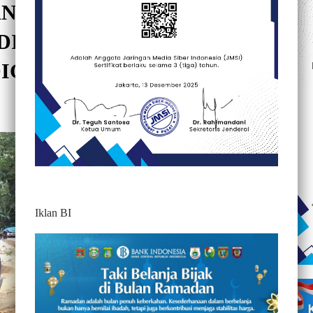
AN JALAN POROS
’ DITENGAH PANDEMI
DIGENJOT
470
Iklan BI