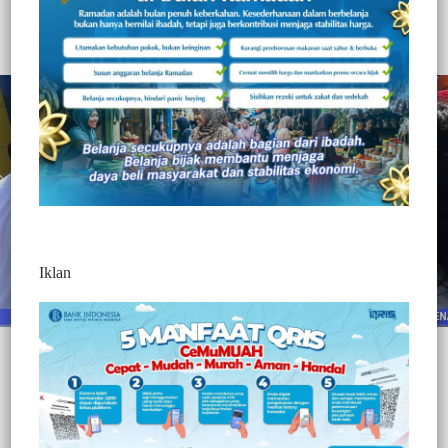
371
Redaksi Jurnaltivi
0 Min Baca
Rabu, 30 Desember 2020
Iklan
Post Views:
371