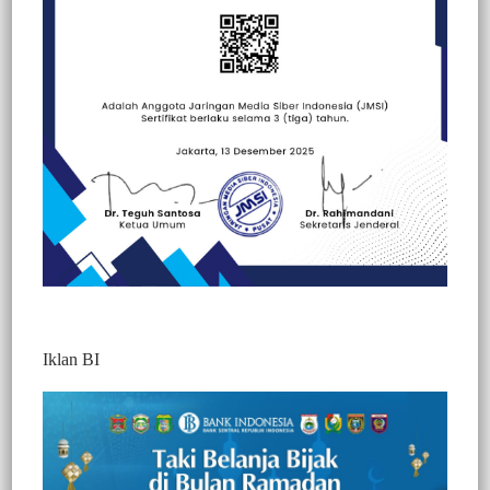
Beranda
Berita
Berita
Iklan BI
BERITA VIDEO : PERMUDA
PELAYANAN KESEHATAN, BUPATI
TORUT SERAHKAN BANTUAN 3
MOBIL AMBULANCE DAN 17 MOTOR