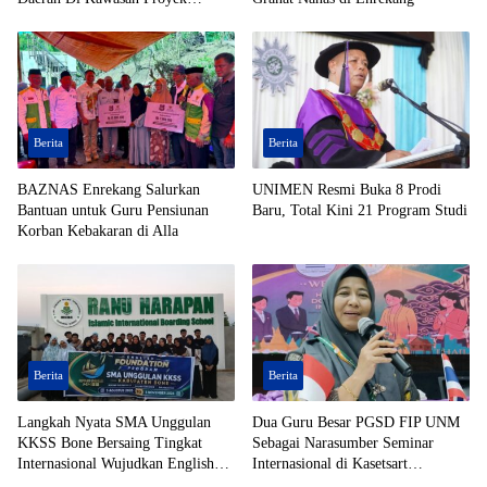
Strategis Nasional (PSN)
Berita
Berita
BAZNAS Enrekang Salurkan
UNIMEN Resmi Buka 8 Prodi
Bantuan untuk Guru Pensiunan
Baru, Total Kini 21 Program Studi
Korban Kebakaran di Alla
Berita
Berita
Langkah Nyata SMA Unggulan
Dua Guru Besar PGSD FIP UNM
KKSS Bone Bersaing Tingkat
Sebagai Narasumber Seminar
Internasional Wujudkan English
Internasional di Kasetsart
Foundation
University Thailand