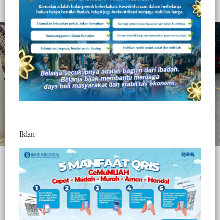
Redaksi Jurnaltivi
2 Min Baca
Minggu, 30 Mei 2021
Iklan
TANA TORAJA, – || Jurnaltivi.com ||
Menjelang HUT
Bhayangkara, personil Polres Tana Toraja memaknai Hari