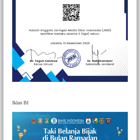
Beranda
Hallo Polisi
Hallo Polisi
Iklan BI
Jelang Hut Bhayangkara Ke 75, Personil
Polres Tana Toraja Gelar Baksos Bersih –
Bersih Rumah Ibadah
643