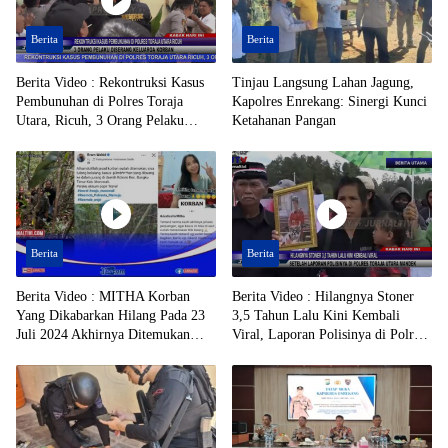
Berita
Berita
Berita Video : Rekontruksi Kasus
Tinjau Langsung Lahan Jagung,
Pembunuhan di Polres Toraja
Kapolres Enrekang: Sinergi Kunci
Utara, Ricuh, 3 Orang Pelaku
Ketahanan Pangan
Diserang Keluarga Korban
Berita
Berita
Berita Video : MITHA Korban
Berita Video : Hilangnya Stoner
Yang Dikabarkan Hilang Pada 23
3,5 Tahun Lalu Kini Kembali
Juli 2024 Akhirnya Ditemukan
Viral, Laporan Polisinya di Polres
Dalam Jurang, di Daerah Kolono,
Toraja Utara Mandek
Kecamatan Bungku Timur,
Kabupaten Morowali, Dalam
Kondisi Tak Bernyawa