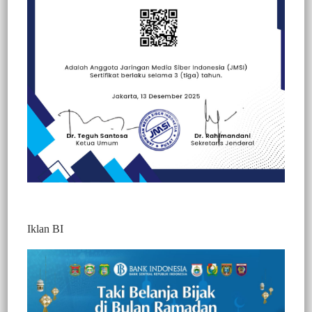
Beranda
Peristiwa
Peristiwa
Iklan BI
BERITA VIDEO : MENANGGAPI
KERESAHAN WARGA AKIBAT
GETARAN, PLTA MALEA AKAN
DATANGKAN AHLI