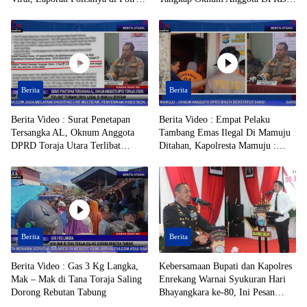
Toraja Utara Mandek
Toraja Utara Berinisial AL Terduga
Tersangka Tambang Emas Ilegal
Berita
Berita
Berita Video : Surat Penetapan
Berita Video : Empat Pelaku
Tersangka AL, Oknum Anggota
Tambang Emas Ilegal Di Mamuju
DPRD Toraja Utara Terlibat
Ditahan, Kapolresta Mamuju :
Tambang Emas Ilegal di Mamuju
Oknum Anggota DPRD Masih
Beredar
Berstatus Saksi
Berita
Berita
Berita Video : Gas 3 Kg Langka,
Kebersamaan Bupati dan Kapolres
Mak – Mak di Tana Toraja Saling
Enrekang Warnai Syukuran Hari
Dorong Rebutan Tabung
Bhayangkara ke-80, Ini Pesan
Keduanya