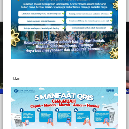
323
Redaksi Jurnaltivi
0 Min Baca
Sabtu, 12 Juni 2021
Iklan
Post Views:
323