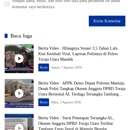
Simpan nama, email, dan situs web saya pada peramban ini untuk
komentar saya berikutnya.
Baca Juga
Berita Video : Hilangnya Stoner 3,5 Tahun Lalu
Kini Kembali Viral, Laporan Polisinya di Polres
Toraja Utara Mandek
Berita
Jumat, 7 Agustus 2026
Berita Video : APPK Demo Depan Polresta Mamuju,
Desak Polisi Tangkap Oknum Anggota DPRD Toraja
Utara Berinisial AL Terduga Tersangka Tambang
Emas Ilegal
Berita
Rabu, 5 Agustus 2026
Berita Video : Surat Penetapan Tersangka AL,
Oknum Anggota DPRD Toraja Utara Terlibat
Tambang Emas Ilegal di Mamuju Beredar