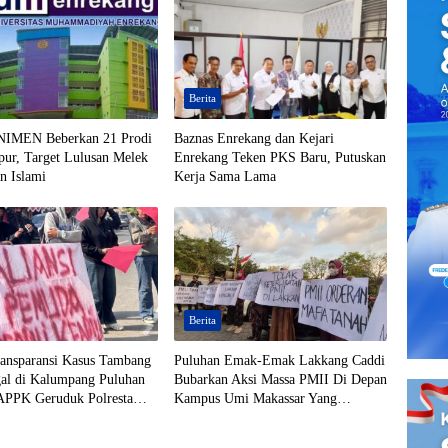
Berita
NIMEN Beberkan 21 Prodi
Baznas Enrekang dan Kejari
ur, Target Lulusan Melek
Enrekang Teken PKS Baru, Putuskan
an Islami
Kerja Sama Lama
Berita
ransparansi Kasus Tambang
Puluhan Emak-Emak Lakkang Caddi
gal di Kalumpang Puluhan
Bubarkan Aksi Massa PMII Di Depan
APPK Geruduk Polresta
Kampus Umi Makassar Yang
Macetkan Jalan