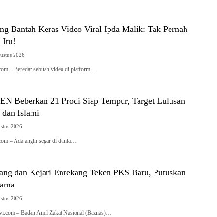
ng Bantah Keras Video Viral Ipda Malik: Tak Pernah
 Itu!
gustus 2026
.com – Beredar sebuah video di platform…
N Beberkan 21 Prodi Siap Tempur, Target Lulusan
 dan Islami
ustus 2026
.com – Ada angin segar di dunia…
ang dan Kejari Enrekang Teken PKS Baru, Putuskan
Lama
ustus 2026
tivi.com – Badan Amil Zakat Nasional (Baznas)…