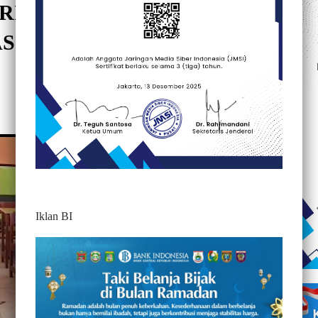
ERIMA SISWA BARU, SMP N
ASIH MENGGUNAKAN
319
Iklan BI