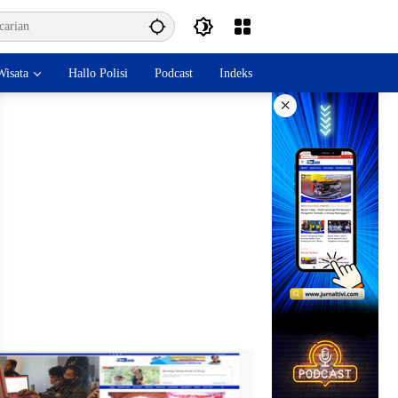
isata
Hallo Polisi
Podcast
Indeks
×