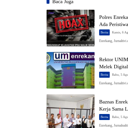
Baca Juga
Polres Enreka
Ada Peristiwa
Berita
Kamis, 6 A
Enrekang, Jurnaltivi
Rektor UNIME
Melek Digital
Berita
Rabu, 5 Ag
Enrekang, Jurnaltivi
Baznas Enrek
Kerja Sama 
Berita
Rabu, 5 Ag
Enrekang, Jurnalnal