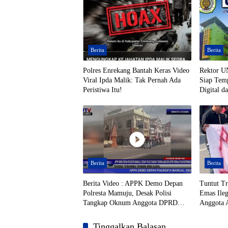
Berita
Berita
Polres Enrekang Bantah Keras Video
Rektor U
Viral Ipda Malik: Tak Pernah Ada
Siap Temp
Peristiwa Itu!
Digital d
Berita
Berita
Berita Video : APPK Demo Depan
Tuntut T
Polresta Mamuju, Desak Polisi
Emas Ile
Tangkap Oknum Anggota DPRD
Anggota 
Toraja Utara Berinisial AL Terduga
Mamuju
Tersangka Tambang Emas Ilegal
Tinggalkan Balasan