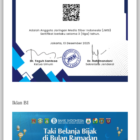
Beranda
Peristiwa
Peristiwa
Iklan BI
BERITA VIDEO : KOMUNITAS AKU
ANAK TORAJA, SALURKAN BANTUAN
KE WARGA KORBAN KEBAKARAN DI
SALUBIANG