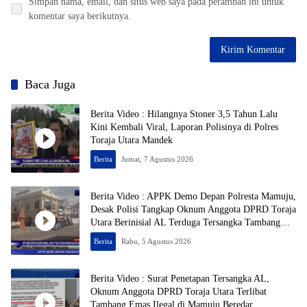
Simpan nama, email, dan situs web saya pada peramban ini untuk
komentar saya berikutnya.
Baca Juga
Berita Video : Hilangnya Stoner 3,5 Tahun Lalu
Kini Kembali Viral, Laporan Polisinya di Polres
Toraja Utara Mandek
Berita
Jumat, 7 Agustus 2026
Berita Video : APPK Demo Depan Polresta Mamuju,
Desak Polisi Tangkap Oknum Anggota DPRD Toraja
Utara Berinisial AL Terduga Tersangka Tambang
Emas Ilegal
Berita
Rabu, 5 Agustus 2026
Berita Video : Surat Penetapan Tersangka AL,
Oknum Anggota DPRD Toraja Utara Terlibat
Tambang Emas Ilegal di Mamuju Beredar