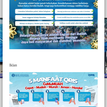
411
Redaksi Jurnaltivi
0 Min Baca
Selasa, 22 Juni 2021
Iklan
Post Views:
411