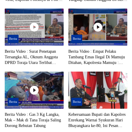
Toraja Utara Mandek
Toraja Utara Berinisial AL Terduga
Tersangka Tambang Emas Ilegal
Berita
Berita
Berita Video : Surat Penetapan
Berita Video : Empat Pelaku
Tersangka AL, Oknum Anggota
Tambang Emas Ilegal Di Mamuju
DPRD Toraja Utara Terlibat
Ditahan, Kapolresta Mamuju :
Tambang Emas Ilegal di Mamuju
Oknum Anggota DPRD Masih
Beredar
Berstatus Saksi
Berita
Berita
Berita Video : Gas 3 Kg Langka,
Kebersamaan Bupati dan Kapolres
Mak – Mak di Tana Toraja Saling
Enrekang Warnai Syukuran Hari
Dorong Rebutan Tabung
Bhayangkara ke-80, Ini Pesan
Keduanya