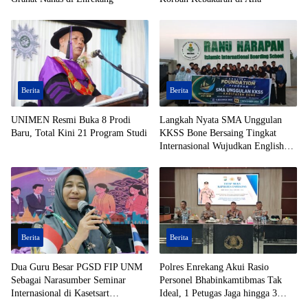
Berita
Berita
UNIMEN Resmi Buka 8 Prodi
Langkah Nyata SMA Unggulan
Baru, Total Kini 21 Program Studi
KKSS Bone Bersaing Tingkat
Internasional Wujudkan English
Foundation
Berita
Berita
Dua Guru Besar PGSD FIP UNM
Polres Enrekang Akui Rasio
Sebagai Narasumber Seminar
Personel Bhabinkamtibmas Tak
Internasional di Kasetsart
Ideal, 1 Petugas Jaga hingga 3
University Thailand
Desa