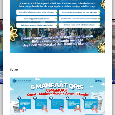
308
Redaksi Jurnaltivi
0 Min Baca
Jumat, 2 Juli 2021
Iklan
Post Views:
308