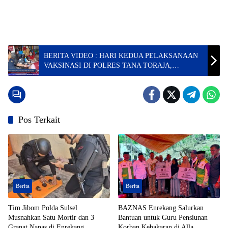
BERITA VIDEO : HARI KEDUA PELAKSANAAN
VAKSINASI DI POLRES TANA TORAJA,
DISAMBUT ANTUSIAS WARGA
Pos Terkait
Berita
Berita
Tim Jibom Polda Sulsel
BAZNAS Enrekang Salurkan
Musnahkan Satu Mortir dan 3
Bantuan untuk Guru Pensiunan
Granat Nanas di Enrekang
Korban Kebakaran di Alla