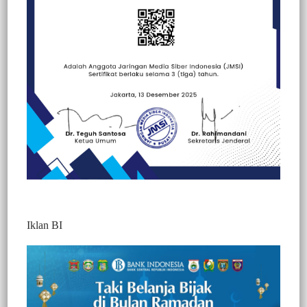
Beranda
Berita
Berita
Hallo Polisi
Peristiwa
Iklan BI
BERITA VIDEO : PERINGATI HARI
BHAYANGKARA KE 75, POLRES
PASANGKAYU MUSNAHKAN
SEJUMLAH BB HASIL KRIMINAL