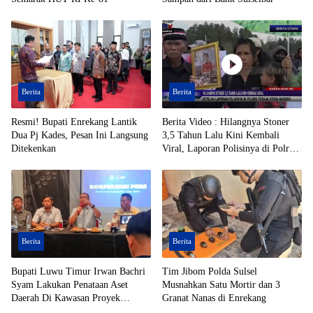
Berita
Berita
Resmi! Bupati Enrekang Lantik
Berita Video : Hilangnya Stoner
Dua Pj Kades, Pesan Ini Langsung
3,5 Tahun Lalu Kini Kembali
Ditekenkan
Viral, Laporan Polisinya di Polres
Toraja Utara Mandek
Berita
Berita
Bupati Luwu Timur Irwan Bachri
Tim Jibom Polda Sulsel
Syam Lakukan Penataan Aset
Musnahkan Satu Mortir dan 3
Daerah Di Kawasan Proyek
Granat Nanas di Enrekang
Strategis Nasional (PSN)