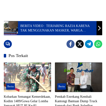
BERITA VIDEO : TERJARING RAZIA KARENA
TAK MENGGUNAKAN MASKER, WARGA
DIHUKUM HORMAT DIATAS ALAT BERAT
Pos Terkait
Berita
Berita
Kobarkan Semangat Kemerdekaan,
Pemkab Enrekang Kembali
Kodim 1409/Gowa Gelar Lomba
Kantongi Bantuan Dump Truck
Semarak HUT RI Ke-81
Sampah dari Bank Sulselbar