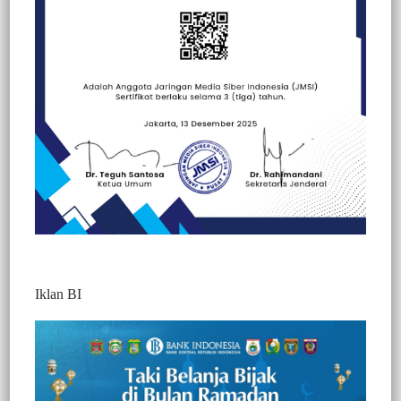
Beranda
Berita
Berita
Peristiwa
Iklan BI
BERITA VIDEO : JADIKAN TANA
TORAJA KABUPATEN SEHAT, SATPOL
PP BONGKAR BANGUNAN LIAR
DIPASAR MAKALE