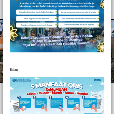
315
Redaksi Jurnaltivi
0 Min Baca
Minggu, 25 Juli 2021
Iklan
Post Views:
315