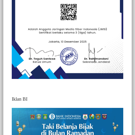
Beranda
Peristiwa
Peristiwa
Politik
Iklan BI
BERITA VIDEO : GANDENG TIM
DAMKAR, RUTAN KELAS 2 B MAKALE
SOSIALISASI CARA MEMADAMKAN
API DENGAN PERALATAN RINGAN