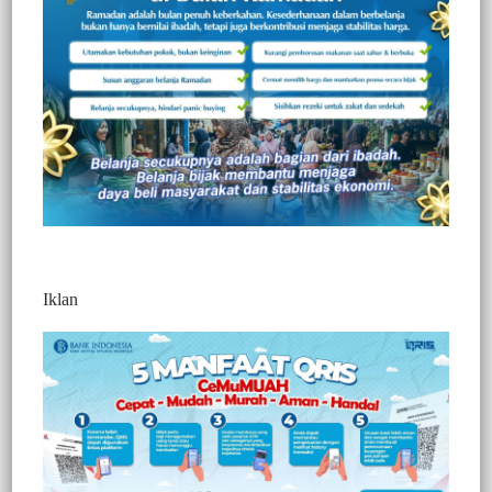
340
Redaksi Jurnaltivi
0 Min Baca
Jumat, 17 September 2021
Iklan
Post Views:
340