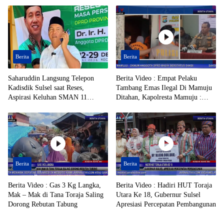
Tersangka Tambang Emas Ilegal
Beredar
Berita
Berita
Saharuddin Langsung Telepon
Berita Video : Empat Pelaku
Kadisdik Sulsel saat Reses,
Tambang Emas Ilegal Di Mamuju
Aspirasi Keluhan SMAN 11
Ditahan, Kapolresta Mamuju :
Enrekang Ditindaklanjuti
Oknum Anggota DPRD Masih
Berstatus Saksi
Berita
Berita
Berita Video : Gas 3 Kg Langka,
Berita Video : Hadiri HUT Toraja
Mak – Mak di Tana Toraja Saling
Utara Ke 18, Gubernur Sulsel
Dorong Rebutan Tabung
Apresiasi Percepatan Pembangunan