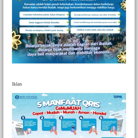
Redaksi Jurnaltivi
0 Min Baca
Minggu, 14 November 2021
Iklan
Post Views:
777