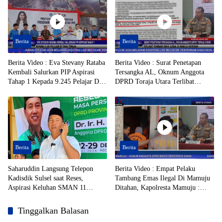
Berita
Berita
Berita Video : Eva Stevany Rataba
Berita Video : Surat Penetapan
Kembali Salurkan PIP Aspirasi
Tersangka AL, Oknum Anggota
Tahap 1 Kepada 9.245 Pelajar Di
DPRD Toraja Utara Terlibat
Tana Toraja
Tambang Emas Ilegal di Mamuju
Beredar
Berita
Berita
Saharuddin Langsung Telepon
Berita Video : Empat Pelaku
Kadisdik Sulsel saat Reses,
Tambang Emas Ilegal Di Mamuju
Aspirasi Keluhan SMAN 11
Ditahan, Kapolresta Mamuju :
Enrekang Ditindaklanjuti
Oknum Anggota DPRD Masih
Berstatus Saksi
Tinggalkan Balasan