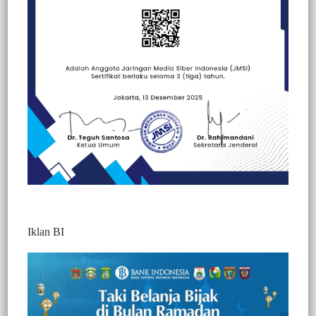
Beranda
Peristiwa
Peristiwa
Perlemen
Ragam Wisata
Iklan BI
Berita Video : Resmikan Kantor DPD II
Golkar Toraja Utara, Taufan Pawe
Disambut Dengan Tarian Tradisional
777