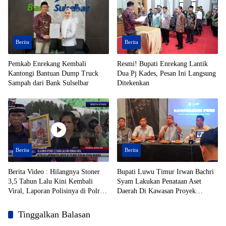
Berita
Berita
Pemkab Enrekang Kembali
Resmi! Bupati Enrekang Lantik
Kantongi Bantuan Dump Truck
Dua Pj Kades, Pesan Ini Langsung
Sampah dari Bank Sulselbar
Ditekenkan
Berita
Berita
Berita Video : Hilangnya Stoner
Bupati Luwu Timur Irwan Bachri
3,5 Tahun Lalu Kini Kembali
Syam Lakukan Penataan Aset
Viral, Laporan Polisinya di Polres
Daerah Di Kawasan Proyek
Toraja Utara Mandek
Strategis Nasional (PSN)
Tinggalkan Balasan