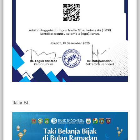
Beranda
Berita
Berita
Edukasi
Hallo Polisi
Peristiwa
Iklan BI
Berita Video : Bertepatan Hari Guru,
Kapolres Tana Toraja Bagi Sembako ke
Guru Honorer
360