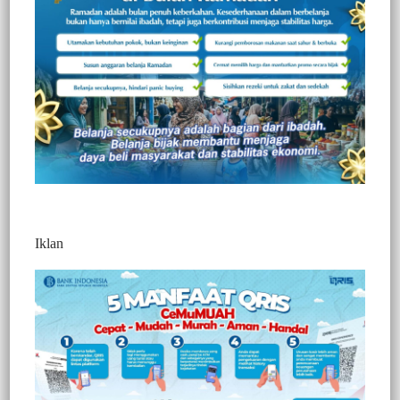
317
Redaksi Jurnaltivi
0 Min Baca
Jumat, 24 Desember 2021
Iklan
Post Views:
317