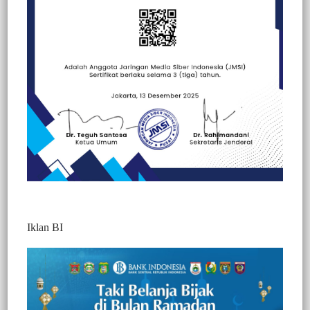
Beranda
Berita
Berita
Hallo Polisi
Peristiwa
Iklan BI
Berita Video : Turunkan Penumpang di
Terminal Bayangan, Kebijakan Pemkab
Torut Larang Bus Masuk Kota Jadi
Sorotan