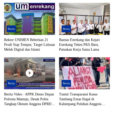
Berita
Berita
Rektor UNIMEN Beberkan 21
Baznas Enrekang dan Kejari
Prodi Siap Tempur, Target Lulusan
Enrekang Teken PKS Baru,
Melek Digital dan Islami
Putuskan Kerja Sama Lama
Berita
Berita
Berita Video : APPK Demo Depan
Tuntut Transparansi Kasus
Polresta Mamuju, Desak Polisi
Tambang Emas Ilegal di
Tangkap Oknum Anggota DPRD
Kalumpang Puluhan Anggota
Toraja Utara Berinisial AL Terduga
APPK Geruduk Polresta Mamuju
Tersangka Tambang Emas Ilegal