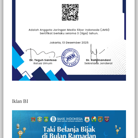
Beranda
Berita
Berita
Nasional
Ragam Wisata
Iklan BI
Press Conference Festival Beatiful Malino
2025
773
Redaktur 2
1 Min Baca
Minggu, 6 Juli 2025