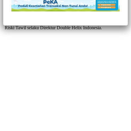
Karaeng Pattingalloang, Pukul 11.00 wita.
Press Conference ini dihadiri Ratnawati Kadis Pariwisata Dan
Kebudayaan ( Disparbud ) Kabupaten Gowa bersama Dr. Faizal
Riski Tawil selaku Direktur Double Helix Indonesia.