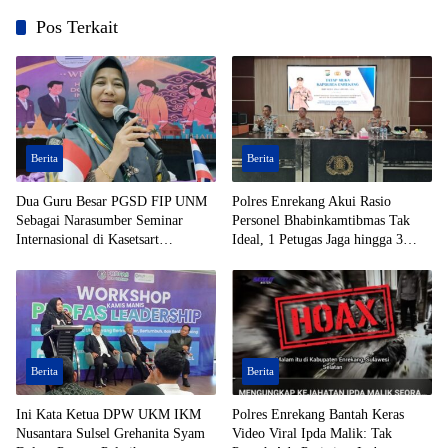
Pos Terkait
Berita
Berita
Dua Guru Besar PGSD FIP UNM
Polres Enrekang Akui Rasio
Sebagai Narasumber Seminar
Personel Bhabinkamtibmas Tak
Internasional di Kasetsart
Ideal, 1 Petugas Jaga hingga 3
University Thailand
Desa
Berita
Berita
Ini Kata Ketua DPW UKM IKM
Polres Enrekang Bantah Keras
Nusantara Sulsel Grehanita Syam
Video Viral Ipda Malik: Tak