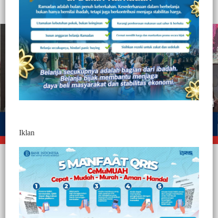
Tahun ini usung Tema "Colour Of Culture"
Iklan
Gowa, Jurnaltivi.com –
Foto Press Conference Festival Beatiful
Malino 2025 : “Colours Of Culture” Minggu 6 Juli 2025, di Aula