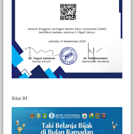
Beranda
Hukum
Hukum
Peristiwa
Iklan BI
Kasus Penyelundupan Pupuk Subsidi
Sebanyak 200 Sak Penyidik Periksa 6
Orang Saksi
306