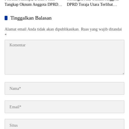
Tangkap Oknum Anggota DPRD
DPRD Toraja Utara Terlibat
Toraja Utara Berinisial AL Terduga
Tambang Emas Ilegal di Mamuju
Tersangka Tambang Emas Ilegal
Beredar
Tinggalkan Balasan
Alamat email Anda tidak akan dipublikasikan.
Ruas yang wajib ditandai
*