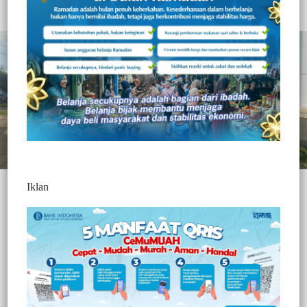
Redaksi Jurnaltivi
2 Min Baca
Kamis, 7 Agustus 2025
Iklan
Mamuju, Jurnaltivi.com-
Kasus penyelundupan pupuk subsidi
sebanyak 200 Sak yang diangkut dengan mobil truk hino yang
berhasil digagalkan oleh Dit Lantas Polda Sulbar di Jalan Trans
Sulawesi di Posko PJR Polda Sulbar, kasusnya saat ini sudah