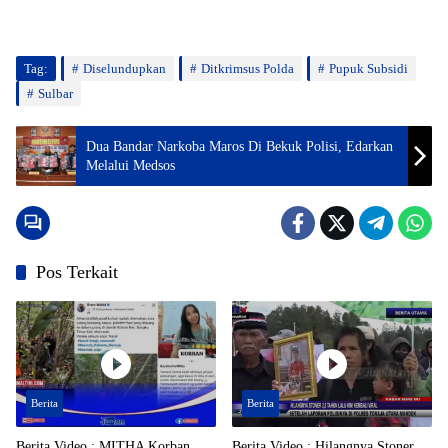
Tag:
Diselundupkan
Ditkrimsus Polda
Pupuk Subsidi
Sulbar
Dua Bandar Narkoba Maros Di Bekuk Polisi, Edarkan
Melalui Medsos
Pos Terkait
Berita
Berita
Berita Video : MITHA Korban
Berita Video : Hilangnya Stoner