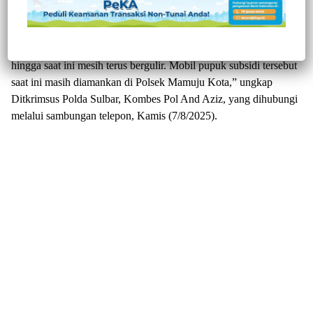
diserahkan penanganannya kepihak Ditkrimsus Polda Sulbar,
penyidik kini sudah periksa 6 orang saksi.
“Saat ini saksi yang sudah diperiksa sebanyak 6 orang. Penyidik
hingga saat ini mesih terus bergulir. Mobil pupuk subsidi tersebut
saat ini masih diamankan di Polsek Mamuju Kota,” ungkap
Ditkrimsus Polda Sulbar, Kombes Pol And Aziz, yang dihubungi
melalui sambungan telepon, Kamis (7/8/2025).