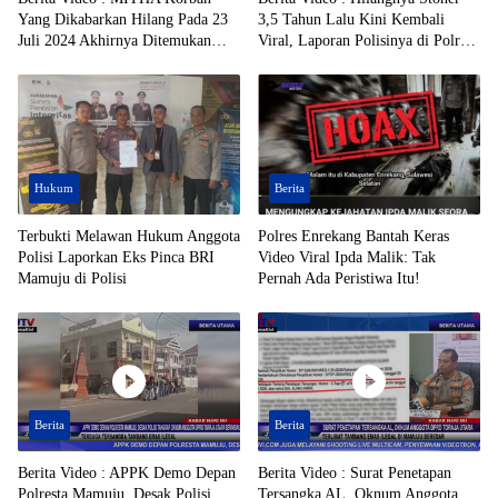
Yang Dikabarkan Hilang Pada 23
3,5 Tahun Lalu Kini Kembali
Juli 2024 Akhirnya Ditemukan
Viral, Laporan Polisinya di Polres
Dalam Jurang, di Daerah Kolono,
Toraja Utara Mandek
Kecamatan Bungku Timur,
Kabupaten Morowali, Dalam
Kondisi Tak Bernyawa
Hukum
Berita
Terbukti Melawan Hukum Anggota
Polres Enrekang Bantah Keras
Polisi Laporkan Eks Pinca BRI
Video Viral Ipda Malik: Tak
Mamuju di Polisi
Pernah Ada Peristiwa Itu!
Berita
Berita
Berita Video : APPK Demo Depan
Berita Video : Surat Penetapan
Polresta Mamuju, Desak Polisi
Tersangka AL, Oknum Anggota