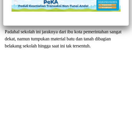
Tambunan, Kecamatan Makale, Kabupaten Tana Toraja, Provinsi
Sulawesi Selatan, saat ini kondisinya rusak parah luput dari
perhatian pemerintah.
Padahal sekolah ini jaraknya dari ibu kota pemerintahan sangat
dekat, namun tumpukan material batu dan tanah dibagian
belakang sekolah hingga saat ini tak tersentuh.