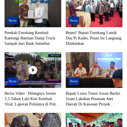
Berita
Berita
Pemkab Enrekang Kembali
Resmi! Bupati Enrekang Lantik
Kantongi Bantuan Dump Truck
Dua Pj Kades, Pesan Ini Langsung
Sampah dari Bank Sulselbar
Ditekenkan
Berita
Berita
Berita Video : Hilangnya Stoner
Bupati Luwu Timur Irwan Bachri
3,5 Tahun Lalu Kini Kembali
Syam Lakukan Penataan Aset
Viral, Laporan Polisinya di Polres
Daerah Di Kawasan Proyek
Toraja Utara Mandek
Strategis Nasional (PSN)