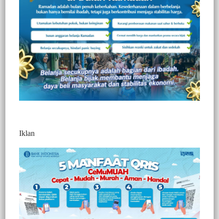
1267
Redaksi Jurnaltivi
1 Min Baca
Senin, 8 September 2025
Iklan
Tana Toraja, Jurnaltivi.com –
Satu tahun pasca tertimpa tanah
longsor, gedung sekolah SDN 4 Makale Utara di Kelurahan