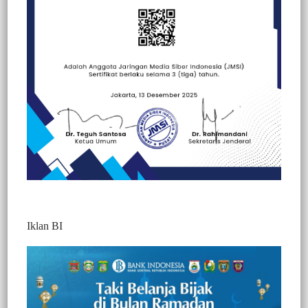
Beranda
Berita
Berita
Nasional
Peristiwa
Iklan BI
Berita Video : Sudah 1 Tahun Tertimpa
Longsor, Gedung Sekolah SDN 4 di Tana
Toraja Rusak Parah Luput Perhatian
Pemerintah