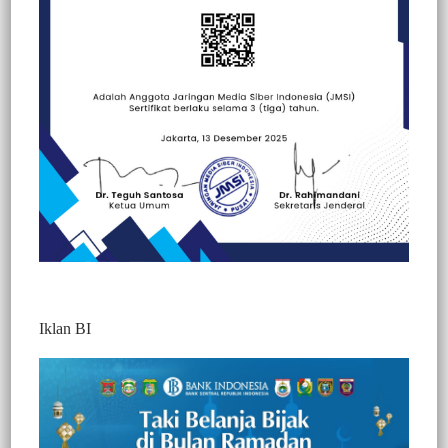
Beranda
Berita
Berita
Hallo Polisi
Nasional
Peristiwa
Iklan BI
Breaking : Geng Motor Vs Warga, 1 Motor
Terbakar
421
Redaktur 2
1 Min Baca
Minggu, 4 Januari 2026