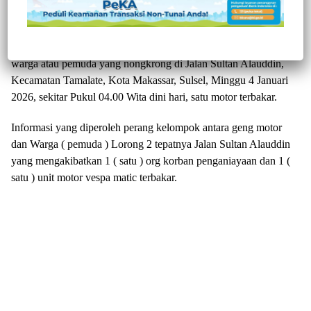
JURNALTIVI.COM, MAKASSAR
– Breaking : Diduga
sejumlah anggota geng motor terlibat perang kelompok dengan
warga atau pemuda yang nongkrong di Jalan Sultan Alauddin,
Kecamatan Tamalate, Kota Makassar, Sulsel, Minggu 4 Januari
2026, sekitar Pukul 04.00 Wita dini hari, satu motor terbakar.
Informasi yang diperoleh perang kelompok antara geng motor
dan Warga ( pemuda ) Lorong 2 tepatnya Jalan Sultan Alauddin
yang mengakibatkan 1 ( satu ) org korban penganiayaan dan 1 (
satu ) unit motor vespa matic terbakar.