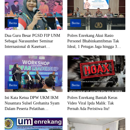
Berita
Berita
Dua Guru Besar PGSD FIP UNM
Polres Enrekang Akui Rasio
Sebagai Narasumber Seminar
Personel Bhabinkamtibmas Tak
Internasional di Kasetsart
Ideal, 1 Petugas Jaga hingga 3
University Thailand
Desa
Berita
Berita
Ini Kata Ketua DPW UKM IKM
Polres Enrekang Bantah Keras
Nusantara Sulsel Grehanita Syam
Video Viral Ipda Malik: Tak
Dalam Peserta Pelatihan
Pernah Ada Peristiwa Itu!
Kepemimpinan