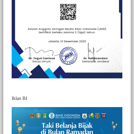
Beranda
Politik
Perlemen
Berita
Nasional
Perlemen
Politik
Sorotan
Iklan BI
Berita Video : Komisi III Soroti Proyek
Molor, Pemkab Toraja Utara Diminta
Evaluasi Perencanaan dan Kontraktor
969