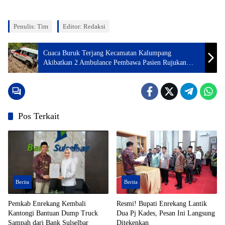
Penulis: Tim
Editor: Redaksi
Cuaca Buruk Terjang Kecamatan Kalumpang
Akibatkan 2 Ambulance Pembawa Pasien Rujukan
Terjebak Longsor dan Banjir
Pos Terkait
Berita
Berita
Pemkab Enrekang Kembali
Resmi! Bupati Enrekang Lantik
Kantongi Bantuan Dump Truck
Dua Pj Kades, Pesan Ini Langsung
Sampah dari Bank Sulselbar
Ditekenkan