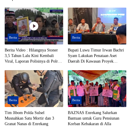
Berita
Berita
Berita Video : Hilangnya Stoner
Bupati Luwu Timur Irwan Bachri
3,5 Tahun Lalu Kini Kembali
Syam Lakukan Penataan Aset
Viral, Laporan Polisinya di Polres
Daerah Di Kawasan Proyek
Toraja Utara Mandek
Strategis Nasional (PSN)
Berita
Berita
Tim Jibom Polda Sulsel
BAZNAS Enrekang Salurkan
Musnahkan Satu Mortir dan 3
Bantuan untuk Guru Pensiunan
Granat Nanas di Enrekang
Korban Kebakaran di Alla