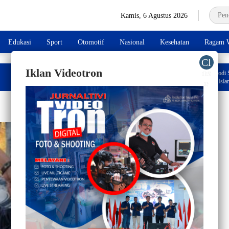
Kamis, 6 Agustus 2026
Edukasi
Sport
Otomotif
Nasional
Kesehatan
Ragam W
Iklan Videotron
Rektor UNIMEN Beberkan 21 Prodi Siap Tempur,
Target Lulusan Melek Digital dan Islami