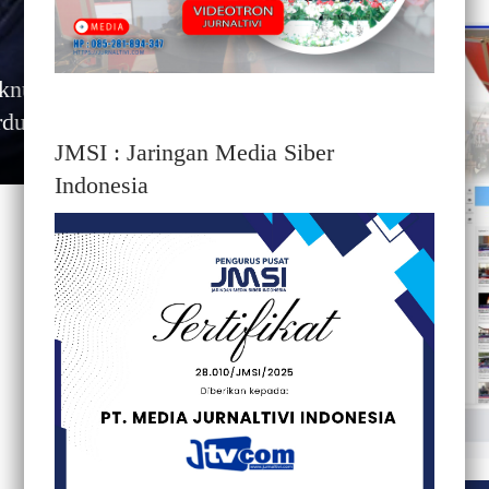
knum ASN di Disdikbud Sulbar Polisi
rduga Pelaku
JMSI : Jaringan Media Siber
Indonesia