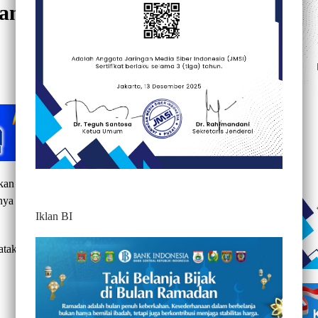
ntor DPD Gerindra di
842
an kantor baru DPD Gerindra Banten di Jalan Serang-
nya ke Banten akan bertemu dengan pendukung di rumah
Iklan BI
akan, Prabowo secara khusus meresmikan rumah partai