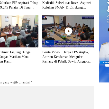
alurkan PIP Aspirasi Tahap
Kadisdik Sulsel saat Reses, Aspirasi
9.245 Pelajar Di Tana
Keluhan SMAN 11 Enrekang
Ditindaklanjuti
Berita
liner Tanjung Bunga
Berita Video : Harga TBS Anjlok,
 Jangan Matikan Mata
Antrian Kendaraan Mengular
ian Kami
Panjang di Pabrik Sawit, Anggota
DPRD Mamuju Datangi PT MUL
s yang wajib ditandai
*