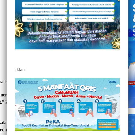
Iklan
alisi, relawan dan masyarakat Banten.
meresmikan DPD partai, kedua akan ke rumah aspirasi saya
” kata Desmon singkat di Jalan Serang-Pandeglang, Banten,
lah satu tokoh Banten Buya Humaid Tanara sebagai prosesi
 gedung DPD Gerindra.