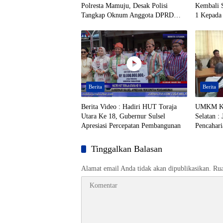
Polresta Mamuju, Desak Polisi
Kembali S
Tangkap Oknum Anggota DPRD
1 Kepada 
Toraja Utara Berinisial AL Terduga
Toraja
Tersangka Tambang Emas Ilegal
Berita
Berita
Berita Video : Hadiri HUT Toraja
UMKM Ku
Utara Ke 18, Gubernur Sulsel
Selatan :
Apresiasi Percepatan Pembangunan
Pencahar
Tinggalkan Balasan
Alamat email Anda tidak akan dipublikasikan.
Rua