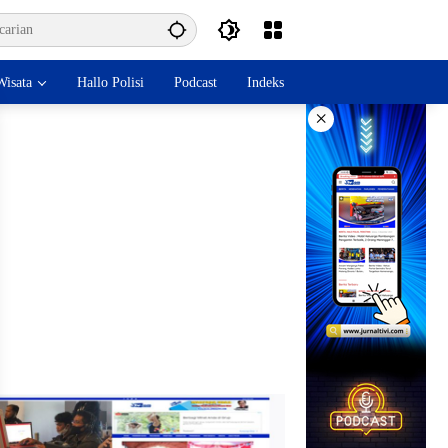
isata
Hallo Polisi
Podcast
Indeks
×