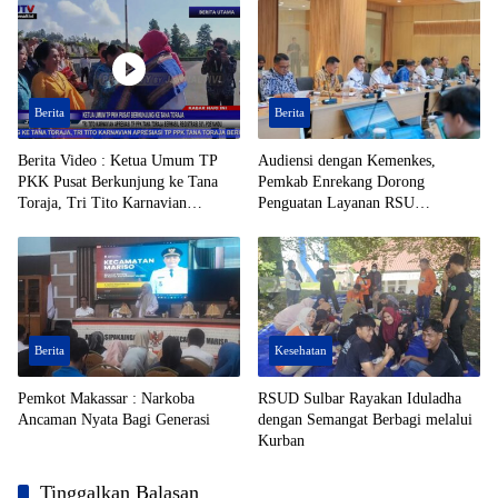
Berita
Berita
Berita Video : Ketua Umum TP
Audiensi dengan Kemenkes,
PKK Pusat Berkunjung ke Tana
Pemkab Enrekang Dorong
Toraja, Tri Tito Karnavian
Penguatan Layanan RSU
Apresiasi TP PPK Tana Toraja
Massenrempulu
Berhasil Registrasi 50% Posyandu
Berita
Kesehatan
Pemkot Makassar : Narkoba
RSUD Sulbar Rayakan Iduladha
Ancaman Nyata Bagi Generasi
dengan Semangat Berbagi melalui
Kurban
Tinggalkan Balasan