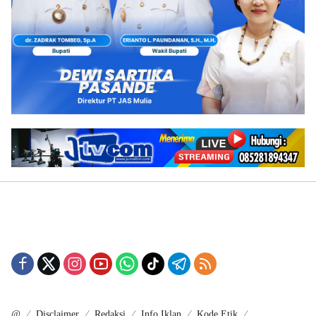
@
Disclaimer
Redaksi
Info Iklan
Kode Etik