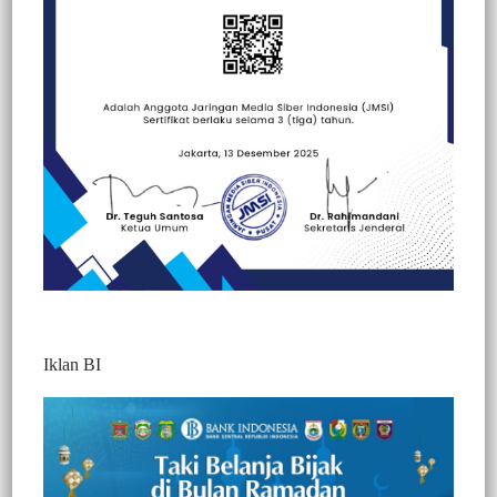
Beranda
Kesehatan
Kesehatan
Iklan BI
OBJEK WISATA SEGERA DIBUKA, INI
VIDEO PENJELASAN KADIS
PARIWISATA
389