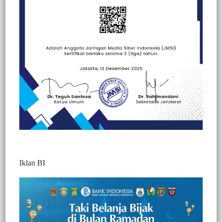
Beranda
Kesehatan
Kesehatan
Politik
Iklan BI
BERITA VIDEO : INI TANGGAPAN
KALATIKU USAI PENCABUTAN NO
URUT DI KANTOR KPU
333