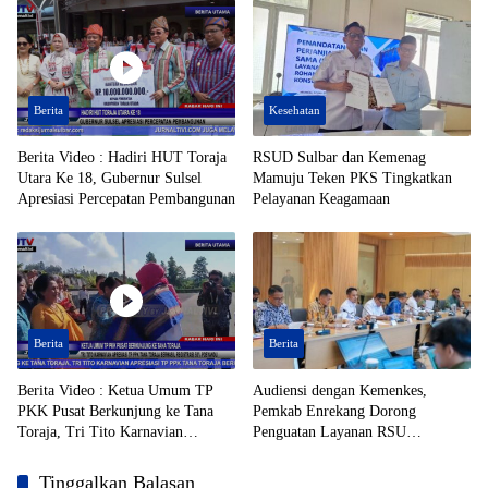
Berita
Kesehatan
Berita Video : Hadiri HUT Toraja
RSUD Sulbar dan Kemenag
Utara Ke 18, Gubernur Sulsel
Mamuju Teken PKS Tingkatkan
Apresiasi Percepatan Pembangunan
Pelayanan Keagamaan
Berita
Berita
Berita Video : Ketua Umum TP
Audiensi dengan Kemenkes,
PKK Pusat Berkunjung ke Tana
Pemkab Enrekang Dorong
Toraja, Tri Tito Karnavian
Penguatan Layanan RSU
Apresiasi TP PPK Tana Toraja
Massenrempulu
Berhasil Registrasi 50% Posyandu
Tinggalkan Balasan