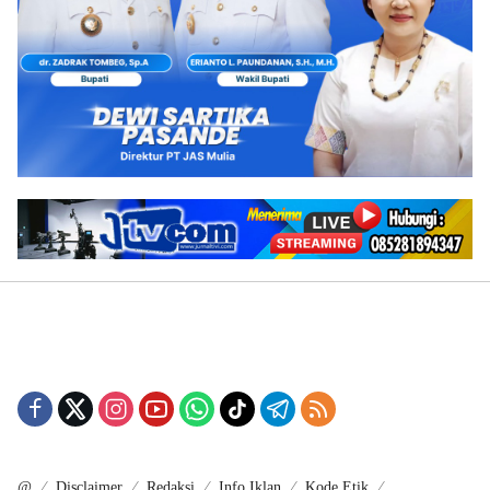
@
Disclaimer
Redaksi
Info Iklan
Kode Etik