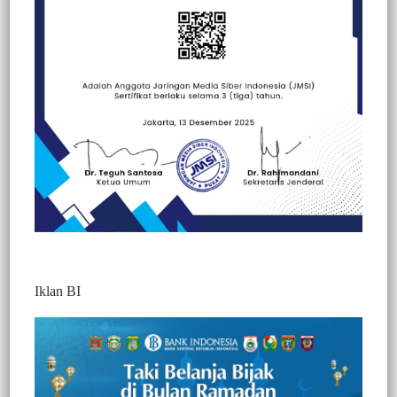
Beranda
Kesehatan
Kesehatan
Iklan BI
BERITA VIDEO : PELAKU
PENGANIAYAAN DI POSKO CALON
BUPATI TANA TORAJA DIRINGKUS
POLISI