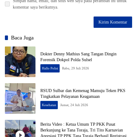
Simpan nama, email, dan situs web saya pada peramban ini untuk
komentar saya berikutnya.
Baca Juga
Dokter Denny Mathius Sang Tangan Dingin
Forensik Dokpol Polda Sulsel
Hallo Polisi
Rabu, 29 Juli 2026
RSUD Sulbar dan Kemenag Mamuju Teken PKS
Tingkatkan Pelayanan Keagamaan
Kesehatan
Jumat, 24 Juli 2026
Berita Video : Ketua Umum TP PKK Pusat
Berkunjung ke Tana Toraja, Tri Tito Karnavian
Apresiasi TP PPK Tana Toraja Berhasil Registrasi