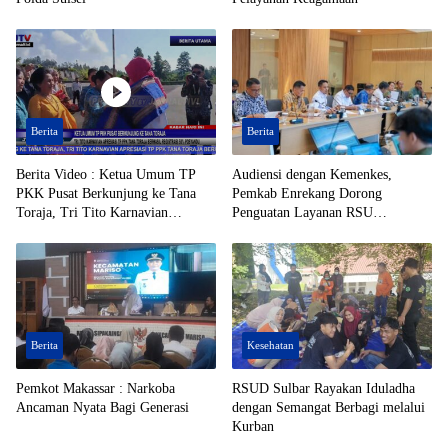
Berita
Berita
Berita Video : Ketua Umum TP
Audiensi dengan Kemenkes,
PKK Pusat Berkunjung ke Tana
Pemkab Enrekang Dorong
Toraja, Tri Tito Karnavian
Penguatan Layanan RSU
Apresiasi TP PPK Tana Toraja
Massenrempulu
Berhasil Registrasi 50% Posyandu
Berita
Kesehatan
Pemkot Makassar : Narkoba
RSUD Sulbar Rayakan Iduladha
Ancaman Nyata Bagi Generasi
dengan Semangat Berbagi melalui
Kurban