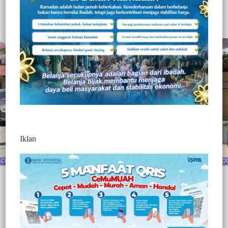
302
Redaksi Jurnaltivi
0 Min Baca
Rabu, 21 Oktober 2020
Iklan
Post Views:
302