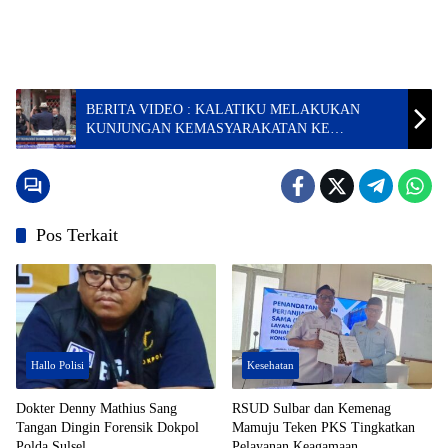
BERITA VIDEO : KALATIKU MELAKUKAN
KUNJUNGAN KEMASYARAKATAN KE
LEMBANG TALLUNG PENANIAN, DISAMBUT
TOKOH MASYARAKAT
Pos Terkait
Hallo Polisi
Kesehatan
Dokter Denny Mathius Sang
RSUD Sulbar dan Kemenag
Tangan Dingin Forensik Dokpol
Mamuju Teken PKS Tingkatkan
Polda Sulsel
Pelayanan Keagamaan