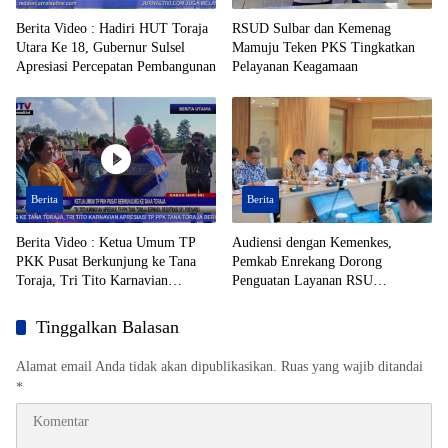
Berita Video : Hadiri HUT Toraja
RSUD Sulbar dan Kemenag
Utara Ke 18, Gubernur Sulsel
Mamuju Teken PKS Tingkatkan
Apresiasi Percepatan Pembangunan
Pelayanan Keagamaan
Berita
Berita
Berita Video : Ketua Umum TP
Audiensi dengan Kemenkes,
PKK Pusat Berkunjung ke Tana
Pemkab Enrekang Dorong
Toraja, Tri Tito Karnavian
Penguatan Layanan RSU
Apresiasi TP PPK Tana Toraja
Massenrempulu
Berhasil Registrasi 50% Posyandu
Tinggalkan Balasan
Alamat email Anda tidak akan dipublikasikan.
Ruas yang wajib ditandai
*