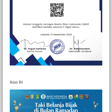
Beranda
Kesehatan
Kesehatan
Politik
Iklan BI
Sambut Hari Pahlawan, Personil Sat Lantas
Polres Toraja Utara, Bagikan Masker
Kepada Pengguna Jalan
303