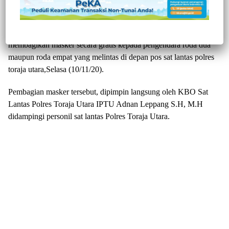
TORAJA UTARA, – ||
Jurnaltivi.com
||
Sambut hari pahlawan
10 November 2020, Personil Sat Lantas Polres Toraja Utara
membagikan masker secara gratis kepada pengendara roda dua
maupun roda empat yang melintas di depan pos sat lantas polres
toraja utara,Selasa (10/11/20).
Pembagian masker tersebut, dipimpin langsung oleh KBO Sat
Lantas Polres Toraja Utara IPTU Adnan Leppang S.H, M.H
didampingi personil sat lantas Polres Toraja Utara.