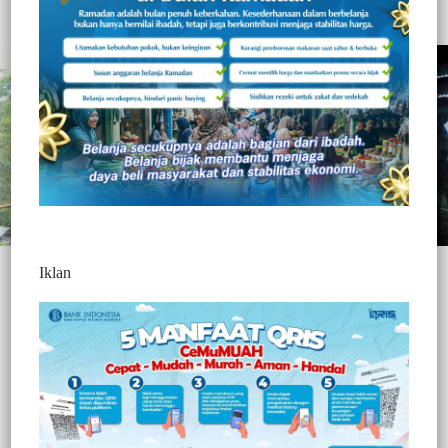
Redaksi Jurnaltivi
2 Min Baca
Jumat, 27 November 2020
Iklan
TORAJA UTARA, – ||
Jurnaltivi.com
||
Sempat melarikan diri
dan masuk daftar DPO, EP-red umur 26 tahun, pelaku
pengrusakan rumah warga secara bersama sama di Lembang
Tallulolo, Kecamatan Kesu’ Kabupaten Toraja Utara, akhirnya