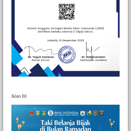
Beranda
Kesehatan
Kesehatan
Iklan BI
Sempat Buron, Pelaku Pengrusakan Rumah
Warga di Lembang Tallulolo, Diringkus
Tim Resmob Polres Toraja Utara
337