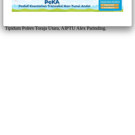
ditangkap Tim Resmob Polres Toraja Utara, Kamis,26/11/2020.
EP-red 26 Tahun Warga Sangalla, Tana Toraja, ditangkap
ditempat persembunyiannya dan dipimpin langsung oleh Kanit
Tipidum Polres Toraja Utara, AIPTU Alex Parinding.