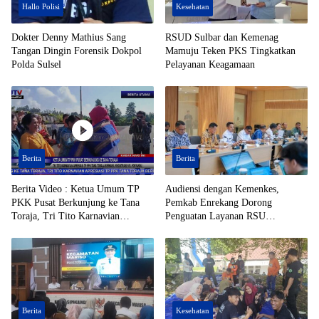
Hallo Polisi
Kesehatan
Dokter Denny Mathius Sang
RSUD Sulbar dan Kemenag
Tangan Dingin Forensik Dokpol
Mamuju Teken PKS Tingkatkan
Polda Sulsel
Pelayanan Keagamaan
Berita
Berita
Berita Video : Ketua Umum TP
Audiensi dengan Kemenkes,
PKK Pusat Berkunjung ke Tana
Pemkab Enrekang Dorong
Toraja, Tri Tito Karnavian
Penguatan Layanan RSU
Apresiasi TP PPK Tana Toraja
Massenrempulu
Berhasil Registrasi 50% Posyandu
Berita
Kesehatan