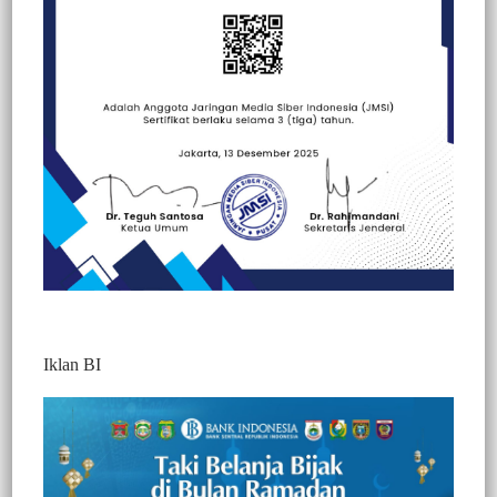
Beranda
Kesehatan
Kesehatan
Iklan BI
BERITA VIDEO : RIBUAN PENGUNGSI
DI TAPALANG, BERDESAKAN DALAM
TENDA DARURAT
298