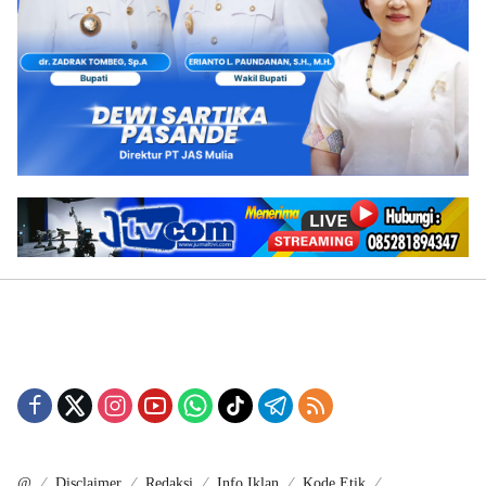
@
Disclaimer
Redaksi
Info Iklan
Kode Etik