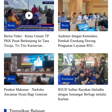
Berita
Berita
Berita Video : Ketua Umum TP
Audiensi dengan Kemenkes,
PKK Pusat Berkunjung ke Tana
Pemkab Enrekang Dorong
Toraja, Tri Tito Karnavian
Penguatan Layanan RSU
Apresiasi TP PPK Tana Toraja
Massenrempulu
Berhasil Registrasi 50% Posyandu
Berita
Kesehatan
Pemkot Makassar : Narkoba
RSUD Sulbar Rayakan Iduladha
Ancaman Nyata Bagi Generasi
dengan Semangat Berbagi melalui
Kurban
Tinggalkan Balasan