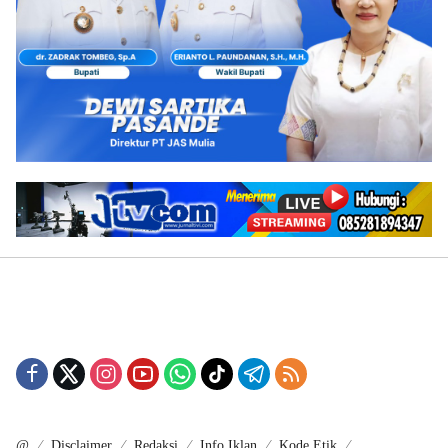
@
Disclaimer
Redaksi
Info Iklan
Kode Etik