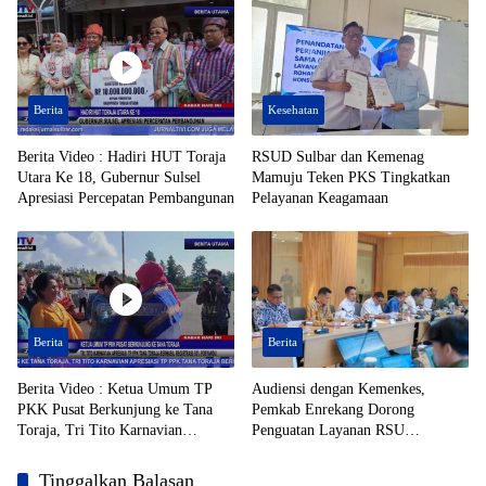
Berita
Kesehatan
Berita Video : Hadiri HUT Toraja
RSUD Sulbar dan Kemenag
Utara Ke 18, Gubernur Sulsel
Mamuju Teken PKS Tingkatkan
Apresiasi Percepatan Pembangunan
Pelayanan Keagamaan
Berita
Berita
Berita Video : Ketua Umum TP
Audiensi dengan Kemenkes,
PKK Pusat Berkunjung ke Tana
Pemkab Enrekang Dorong
Toraja, Tri Tito Karnavian
Penguatan Layanan RSU
Apresiasi TP PPK Tana Toraja
Massenrempulu
Berhasil Registrasi 50% Posyandu
Tinggalkan Balasan