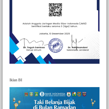
Beranda
Kesehatan
Kesehatan
Politik
Iklan BI
BERITA VIDEO : GUNAKAN PAKAIAN
ADAT, AAT BERBAGI MASKER DAN
COKLAT KE PENGGUNA JALAN
425