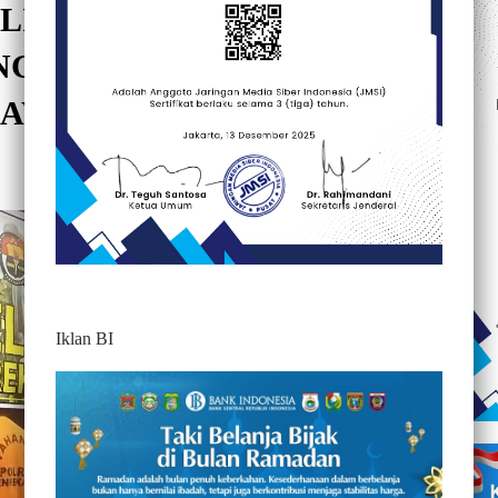
OLISI RINGKUS 7 PELAKU
G BURUNG WALET, 1
BAWAH UMUR
300
Iklan BI