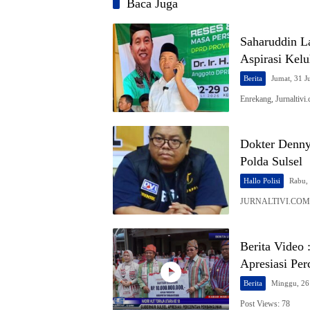
Baca Juga
Saharuddin La
Aspirasi Kel
Berita
Jumat, 31 J
Enrekang, Jurnaltiv
Dokter Denny
Polda Sulsel
Hallo Polisi
Rabu, 
JURNALTIVI.COM, M
Berita Video 
Apresiasi Pe
Berita
Minggu, 26 
Post Views: 78