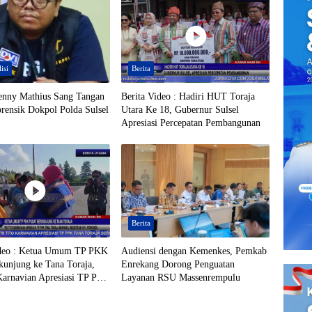
isi
Berita
enny Mathius Sang Tangan
Berita Video : Hadiri HUT Toraja
rensik Dokpol Polda Sulsel
Utara Ke 18, Gubernur Sulsel
Apresiasi Percepatan Pembangunan
Berita
ideo : Ketua Umum TP PKK
Audiensi dengan Kemenkes, Pemkab
kunjung ke Tana Toraja,
Enrekang Dorong Penguatan
Karnavian Apresiasi TP PPK
Layanan RSU Massenrempulu
ja Berhasil Registrasi 50%