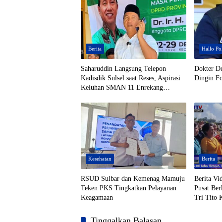
Berita
Hallo Pol
Saharuddin Langsung Telepon
Dokter D
Kadisdik Sulsel saat Reses, Aspirasi
Dingin Fo
Keluhan SMAN 11 Enrekang
Ditindaklanjuti
Kesehatan
Berita
RSUD Sulbar dan Kemenag Mamuju
Berita V
Teken PKS Tingkatkan Pelayanan
Pusat Ber
Keagamaan
Tri Tito 
Tana Tora
Posyandu
Tinggalkan Balasan