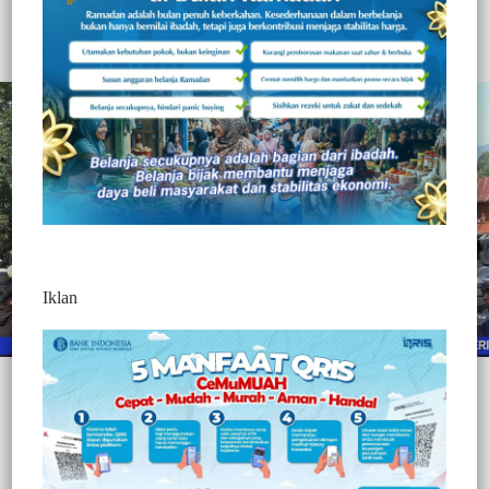
437
Redaksi Jurnaltivi
0 Min Baca
Selasa, 13 April 2021
Iklan
Post Views:
437