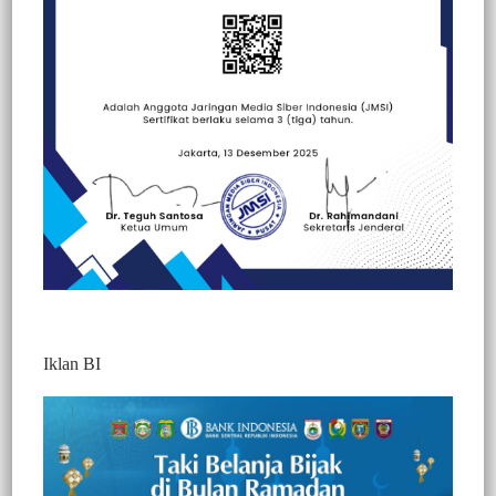
Beranda
Berita
Berita
Peristiwa
Politik
Iklan BI
BERITA VIDEO : DUA JENAZAH
KORBAN KKB TIBA DI TORAJA
DISAMBUT ISAK TANGIS HISTERIS
KELUARGA