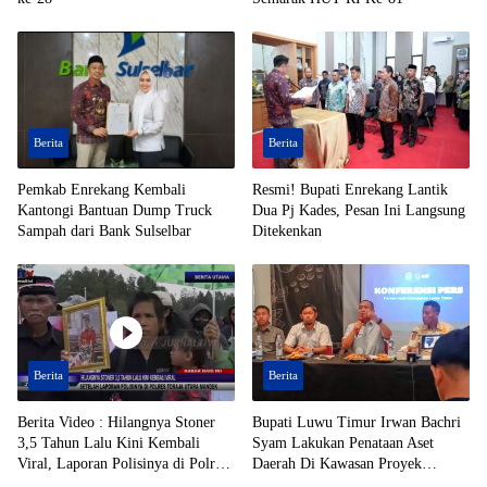
Berita
Berita
Pemkab Enrekang Kembali
Resmi! Bupati Enrekang Lantik
Kantongi Bantuan Dump Truck
Dua Pj Kades, Pesan Ini Langsung
Sampah dari Bank Sulselbar
Ditekenkan
Berita
Berita
Berita Video : Hilangnya Stoner
Bupati Luwu Timur Irwan Bachri
3,5 Tahun Lalu Kini Kembali
Syam Lakukan Penataan Aset
Viral, Laporan Polisinya di Polres
Daerah Di Kawasan Proyek
Toraja Utara Mandek
Strategis Nasional (PSN)