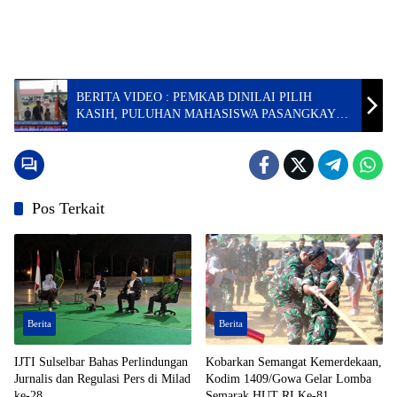
BERITA VIDEO : PEMKAB DINILAI PILIH
KASIH, PULUHAN MAHASISWA PASANGKAYU
DEMO TUNTUT PEMBANGUNAN ASRAMA
Pos Terkait
Berita
Berita
IJTI Sulselbar Bahas Perlindungan
Kobarkan Semangat Kemerdekaan,
Jurnalis dan Regulasi Pers di Milad
Kodim 1409/Gowa Gelar Lomba
ke-28
Semarak HUT RI Ke-81