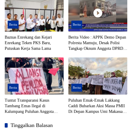
Berita
Berita
Baznas Enrekang dan Kejari
Berita Video : APPK Demo Depan
Enrekang Teken PKS Baru,
Polresta Mamuju, Desak Polisi
Putuskan Kerja Sama Lama
Tangkap Oknum Anggota DPRD
Toraja Utara Berinisial AL Terduga
Tersangka Tambang Emas Ilegal
Berita
Berita
Tuntut Transparansi Kasus
Puluhan Emak-Emak Lakkang
Tambang Emas Ilegal di
Caddi Bubarkan Aksi Massa PMII
Kalumpang Puluhan Anggota
Di Depan Kampus Umi Makassar
APPK Geruduk Polresta Mamuju
Yang Macetkan Jalan
Tinggalkan Balasan