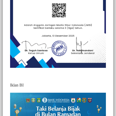
Beranda
Ragam Wisata
Kuliner
Berita
Kuliner
Ragam Wisata
Sorotan
Iklan BI
BERITA VIDEO : ARUNG JERAM
MAI’TING, PILIHAN SERU MENGISI
WAKTU LIBURAN AKHIR PEKAN
562