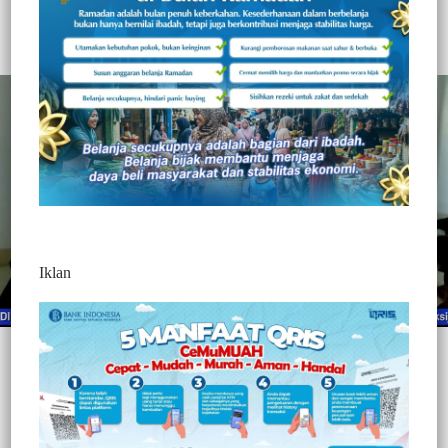
403
Redaksi Jurnaltivi
0 Min Baca
Selasa, 27 April 2021
Iklan
Post Views:
403