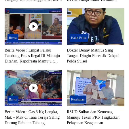
Toraja Utara Berinisial AL Terduga
Tambang Emas Ilegal di Mamuju
Tersangka Tambang Emas Ilegal
Beredar
Berita
Hallo Polisi
Berita Video : Empat Pelaku
Dokter Denny Mathius Sang
Tambang Emas Ilegal Di Mamuju
Tangan Dingin Forensik Dokpol
Ditahan, Kapolresta Mamuju :
Polda Sulsel
Oknum Anggota DPRD Masih
Berstatus Saksi
Berita
Kesehatan
Berita Video : Gas 3 Kg Langka,
RSUD Sulbar dan Kemenag
Mak – Mak di Tana Toraja Saling
Mamuju Teken PKS Tingkatkan
Dorong Rebutan Tabung
Pelayanan Keagamaan