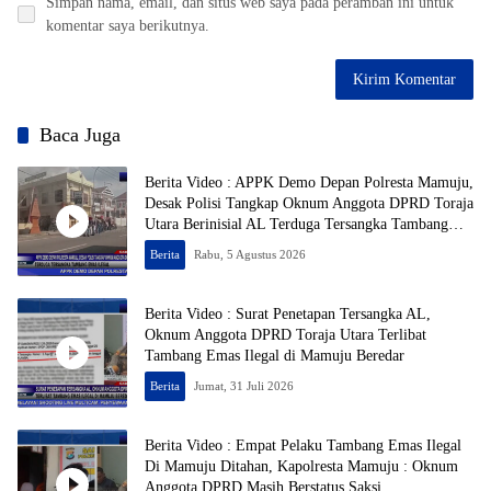
Simpan nama, email, dan situs web saya pada peramban ini untuk
komentar saya berikutnya.
Baca Juga
Berita Video : APPK Demo Depan Polresta Mamuju,
Desak Polisi Tangkap Oknum Anggota DPRD Toraja
Utara Berinisial AL Terduga Tersangka Tambang
Emas Ilegal
Berita
Rabu, 5 Agustus 2026
Berita Video : Surat Penetapan Tersangka AL,
Oknum Anggota DPRD Toraja Utara Terlibat
Tambang Emas Ilegal di Mamuju Beredar
Berita
Jumat, 31 Juli 2026
Berita Video : Empat Pelaku Tambang Emas Ilegal
Di Mamuju Ditahan, Kapolresta Mamuju : Oknum
Anggota DPRD Masih Berstatus Saksi