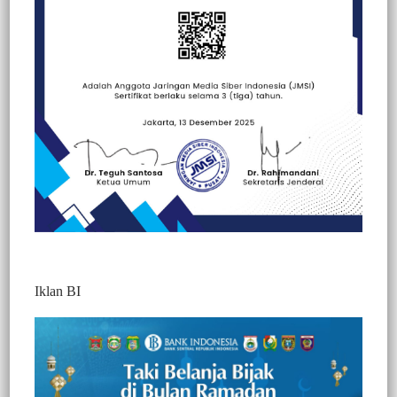
Beranda
Kesehatan
Kesehatan
Peristiwa
Iklan BI
BERITA VIDEO : GELAR BUKA PUASA
BERSAMA, PANITIA MASJID TOPOYO
SIAPKAN RATUSAN BUNGKUS
MAKANAN