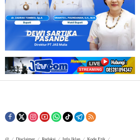
@
Disclaimer
Redaksi
Info Iklan
Kode Etik