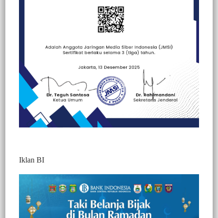
Beranda
Peristiwa
Peristiwa
Sorotan
Iklan BI
BERITA VIDEO : KETUA DPRD TORUT
BANTAH BERITA TAK BERETIKA
SAAT PARIPURNA
330