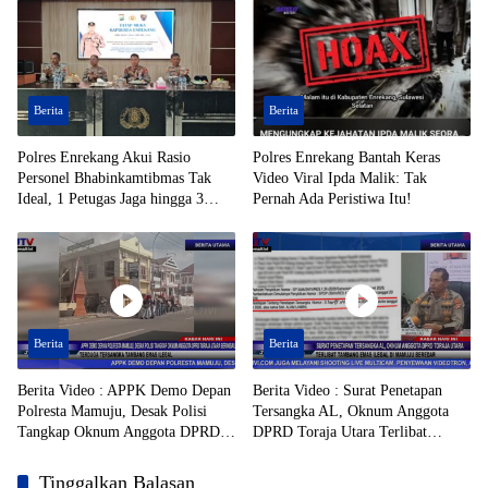
Berita
Berita
Polres Enrekang Akui Rasio
Polres Enrekang Bantah Keras
Personel Bhabinkamtibmas Tak
Video Viral Ipda Malik: Tak
Ideal, 1 Petugas Jaga hingga 3
Pernah Ada Peristiwa Itu!
Desa
Berita
Berita
Berita Video : APPK Demo Depan
Berita Video : Surat Penetapan
Polresta Mamuju, Desak Polisi
Tersangka AL, Oknum Anggota
Tangkap Oknum Anggota DPRD
DPRD Toraja Utara Terlibat
Toraja Utara Berinisial AL Terduga
Tambang Emas Ilegal di Mamuju
Tersangka Tambang Emas Ilegal
Beredar
Tinggalkan Balasan