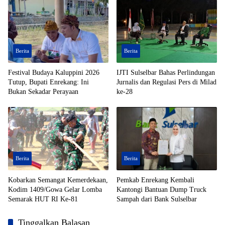
Kecamatan Bungku Timur,
Kabupaten Morowali, Dalam
Kondisi Tak Bernyawa
Berita
Berita
Festival Budaya Kaluppini 2026
IJTI Sulselbar Bahas Perlindungan
Tutup, Bupati Enrekang: Ini
Jurnalis dan Regulasi Pers di Milad
Bukan Sekadar Perayaan
ke-28
Berita
Berita
Kobarkan Semangat Kemerdekaan,
Pemkab Enrekang Kembali
Kodim 1409/Gowa Gelar Lomba
Kantongi Bantuan Dump Truck
Semarak HUT RI Ke-81
Sampah dari Bank Sulselbar
Tinggalkan Balasan