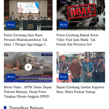
Berita
Berita
Polres Enrekang Akui Rasio
Polres Enrekang Bantah Keras
Personel Bhabinkamtibmas Tak
Video Viral Ipda Malik: Tak
Ideal, 1 Petugas Jaga hingga 3
Pernah Ada Peristiwa Itu!
Desa
Berita
Berita
Berita Video : APPK Demo Depan
Bupati Enrekang Sambut Kapolres
Polresta Mamuju, Desak Polisi
Baru, Minta Perkuat Sinergi
Tangkap Oknum Anggota DPRD
Toraja Utara Berinisial AL Terduga
Tersangka Tambang Emas Ilegal
Tinggalkan Balasan