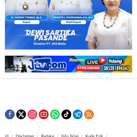
@
Disclaimer
Redaksi
Info Iklan
Kode Etik