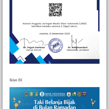
Beranda
Hallo Polisi
Hallo Polisi
Peristiwa
Politik
Iklan BI
BERITA VIDEO : GUNAKAN KNALPOT
BISING, SEJUMLAAH PEMOTOR DI
TANA TORAJA TERJARING RAZIA
345