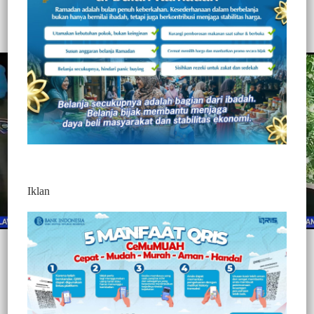
292
Redaksi Jurnaltivi
0 Min Baca
Sabtu, 26 Juni 2021
Iklan
Post Views:
292