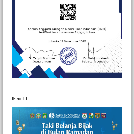
Beranda
Hallo Polisi
Hallo Polisi
Kesehatan
Iklan BI
BERITA VIDEO : MENYAMBUT HARI
BHAYANGKARA KE-75, POLRES TANA
TORAJA MELAKSANAKAN KEGIATAN
SOSIAL ANJANGSANA