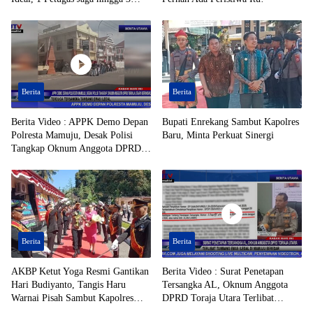
Desa
Berita
Berita
Berita Video : APPK Demo Depan
Bupati Enrekang Sambut Kapolres
Polresta Mamuju, Desak Polisi
Baru, Minta Perkuat Sinergi
Tangkap Oknum Anggota DPRD
Toraja Utara Berinisial AL Terduga
Tersangka Tambang Emas Ilegal
Berita
Berita
AKBP Ketut Yoga Resmi Gantikan
Berita Video : Surat Penetapan
Hari Budiyanto, Tangis Haru
Tersangka AL, Oknum Anggota
Warnai Pisah Sambut Kapolres
DPRD Toraja Utara Terlibat
Enrekang
Tambang Emas Ilegal di Mamuju