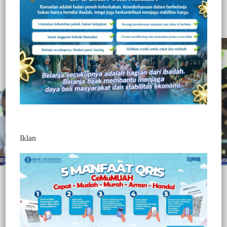
345
Redaksi Jurnaltivi
0 Min Baca
Rabu, 21 Juli 2021
Iklan
Post Views:
345