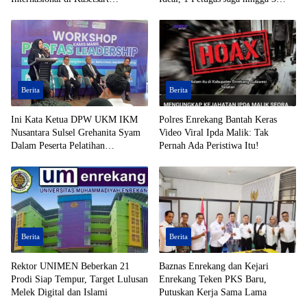
University Thailand
Desa
Berita
Berita
Ini Kata Ketua DPW UKM IKM
Polres Enrekang Bantah Keras
Nusantara Sulsel Grehanita Syam
Video Viral Ipda Malik: Tak
Dalam Peserta Pelatihan
Pernah Ada Peristiwa Itu!
Kepemimpinan
Berita
Berita
Rektor UNIMEN Beberkan 21
Baznas Enrekang dan Kejari
Prodi Siap Tempur, Target Lulusan
Enrekang Teken PKS Baru,
Melek Digital dan Islami
Putuskan Kerja Sama Lama