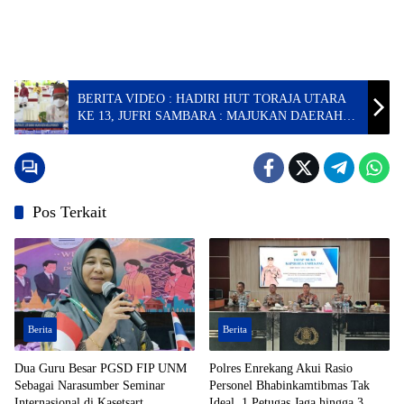
BERITA VIDEO : HADIRI HUT TORAJA UTARA
KE 13, JUFRI SAMBARA : MAJUKAN DAERAH
MELALUI PARIWISATA
Pos Terkait
Berita
Berita
Dua Guru Besar PGSD FIP UNM
Polres Enrekang Akui Rasio
Sebagai Narasumber Seminar
Personel Bhabinkamtibmas Tak
Internasional di Kasetsart
Ideal, 1 Petugas Jaga hingga 3