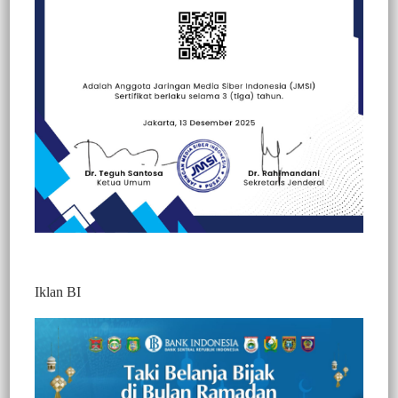
Beranda
Berita
Berita
Kesehatan
Peristiwa
Sorotan
Iklan BI
BERITA VIDEO : HADIRI HUT TORAJA
UTARA KE 13, EVA STEVANY RATABA :
JADIKAN TORAJA UTARA LEBIH
MAJU