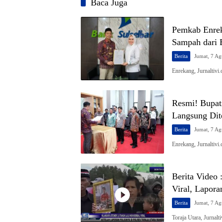
Baca Juga
Pemkab Enre
Sampah dari 
Berita
Jumat, 7 Ag
Enrekang, Jurnaltiv
Resmi! Bupat
Langsung Dit
Berita
Jumat, 7 Ag
Enrekang, Jurnaltiv
Berita Video 
Viral, Lapora
Berita
Jumat, 7 Ag
Toraja Utara, Jurnal