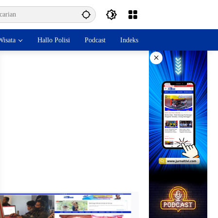
isata
Hallo Polisi
Podcast
Indeks
×