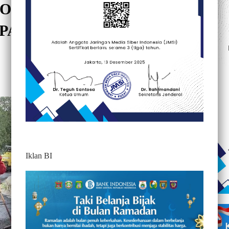
PROYEK PENGASPALAN
 PANGALA’ DISOROT
410
Iklan BI