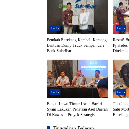
Berita
Berita
Pemkab Enrekang Kembali Kantongi
Resmi! B
Bantuan Dump Truck Sampah dari
Pj Kades,
Bank Sulselbar
Ditekenk
Berita
Berita
Bupati Luwu Timur Irwan Bachri
Tim Jibo
Syam Lakukan Penataan Aset Daerah
Satu Mort
Di Kawasan Proyek Strategis
Enrekang
Nasional (PSN)
Tinggalkan Balasan