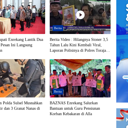
Berita
upati Enrekang Lantik Dua
Berita Video : Hilangnya Stoner 3,5
 Pesan Ini Langsung
Tahun Lalu Kini Kembali Viral,
an
Laporan Polisinya di Polres Toraja
Utara Mandek
Berita
m Polda Sulsel Musnahkan
BAZNAS Enrekang Salurkan
ir dan 3 Granat Nanas di
Bantuan untuk Guru Pensiunan
Korban Kebakaran di Alla