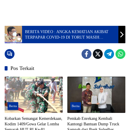
BERITA VIDEO : ANGKA KEMATIAN AKIBAT
TERPAPAR COVID-19 DI TORUT MASIH
TINGGI, PEMKAB MINTA PUSAT BERI
BANTUAN VAKSIN
Pos Terkait
Berita
Berita
Kobarkan Semangat Kemerdekaan,
Pemkab Enrekang Kembali
Kodim 1409/Gowa Gelar Lomba
Kantongi Bantuan Dump Truck
Semarak HUT RI Ke-81
Sampah dari Bank Sulselbar