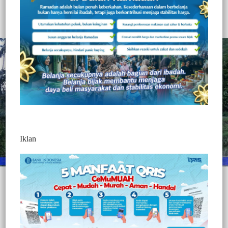
360
Redaksi Jurnaltivi
0 Min Baca
Kamis, 19 Agustus 2021
Iklan
Post Views:
360