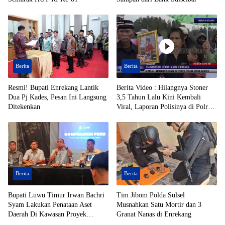
Berita
Berita
Resmi! Bupati Enrekang Lantik
Berita Video : Hilangnya Stoner
Dua Pj Kades, Pesan Ini Langsung
3,5 Tahun Lalu Kini Kembali
Ditekenkan
Viral, Laporan Polisinya di Polres
Toraja Utara Mandek
Berita
Berita
Bupati Luwu Timur Irwan Bachri
Tim Jibom Polda Sulsel
Syam Lakukan Penataan Aset
Musnahkan Satu Mortir dan 3
Daerah Di Kawasan Proyek
Granat Nanas di Enrekang
Strategis Nasional (PSN)