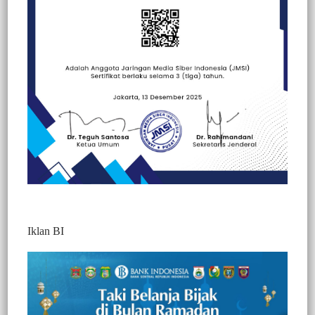
Beranda
Berita
Berita
Peristiwa
Iklan BI
BERITA VIDEO : DIANGGAP TAK
SESUAI FAKTA, PEMBERIAN ALAT
KEBERSIHAN DI MOMEN HUT RI KE
76, DI PROTES