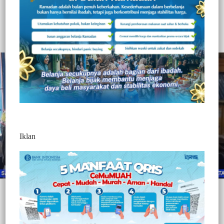
PERUMDA SENILAI 1,7 M
450
Redaksi Jurnaltivi
0 Min Baca
Rabu, 1 September 2021
Iklan