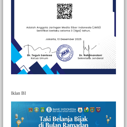
Beranda
Berita
Berita
Peristiwa
Politik
Iklan BI
BERITA VIDEO : KEJARI TANA
TORAJA GELEDAH KANTOR PDAM
DAN BPKAD TERKAIT DUGAAN
KORUPSI MANTAN DIREKTUR