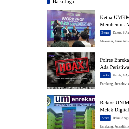
Baca Juga
Ketua UMKM 
Membentuk Me
Berita
Kamis, 6 A
Makassar, Jurnalti
Polres Enreka
Ada Peristiwa
Berita
Kamis, 6 A
Enrekang, Jurnaltivi
Rektor UNIME
Melek Digital
Berita
Rabu, 5 Ag
Enrekang, Jurnaltivi