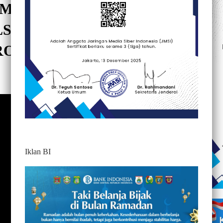
SAMBUT HUT TANA TORAJA
ULSEL, LEPAS GEBYAR
ROYONG
350
Iklan BI