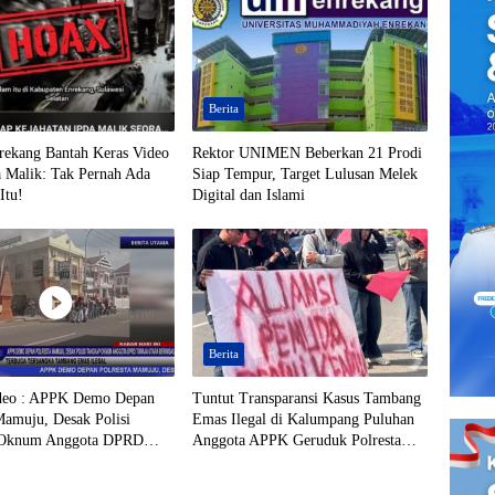
Berita
rekang Bantah Keras Video
Rektor UNIMEN Beberkan 21 Prodi
a Malik: Tak Pernah Ada
Siap Tempur, Target Lulusan Melek
Itu!
Digital dan Islami
Berita
ideo : APPK Demo Depan
Tuntut Transparansi Kasus Tambang
Mamuju, Desak Polisi
Emas Ilegal di Kalumpang Puluhan
 Oknum Anggota DPRD
Anggota APPK Geruduk Polresta
ara Berinisial AL Terduga
Mamuju
a Tambang Emas Ilegal