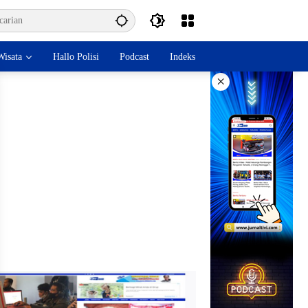
isata
Hallo Polisi
Podcast
Indeks
×