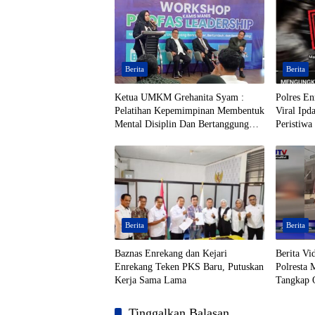
Berita
Berita
Ketua UMKM Grehanita Syam :
Polres En
Pelatihan Kepemimpinan Membentuk
Viral Ipd
Mental Disiplin Dan Bertanggung
Peristiwa 
Jawab
Berita
Berita
Baznas Enrekang dan Kejari
Berita V
Enrekang Teken PKS Baru, Putuskan
Polresta 
Kerja Sama Lama
Tangkap
Toraja Ut
Tersangk
Tinggalkan Balasan