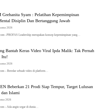
Grehanita Syam : Pelatihan Kepemimpinan
ntal Disiplin Dan Bertanggung Jawab
gustus 2026
vi.com –PROFAS Leadership merupakan konsep kepemimpinan yang…
ng Bantah Keras Video Viral Ipda Malik: Tak Pernah
 Itu!
gustus 2026
.com – Beredar sebuah video di platform…
N Beberkan 21 Prodi Siap Tempur, Target Lulusan
 dan Islami
ustus 2026
.com – Ada angin segar di dunia…