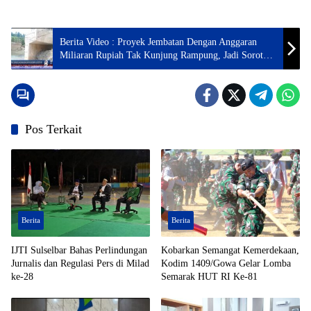
Berita Video : Proyek Jembatan Dengan Anggaran
Miliaran Rupiah Tak Kunjung Rampung, Jadi Sorotan
FPAK
Pos Terkait
Berita
Berita
IJTI Sulselbar Bahas Perlindungan
Kobarkan Semangat Kemerdekaan,
Jurnalis dan Regulasi Pers di Milad
Kodim 1409/Gowa Gelar Lomba
ke-28
Semarak HUT RI Ke-81