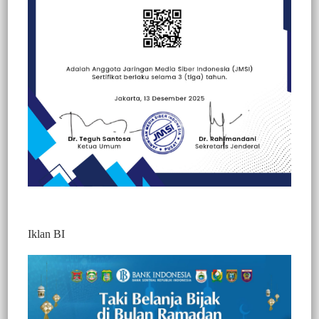
Beranda
Berita
Berita
Peristiwa
Sorotan
Iklan BI
Berita Video : Diduga Overlap HGU,
DPRD Pasangkayu RDP PT. Unggul dan
Keluarkan 5 Rekomendasi
321