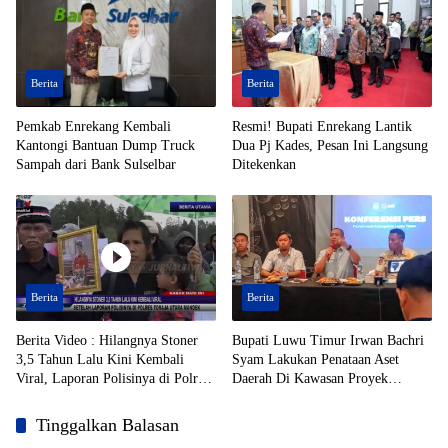
Berita
Berita
Pemkab Enrekang Kembali
Resmi! Bupati Enrekang Lantik
Kantongi Bantuan Dump Truck
Dua Pj Kades, Pesan Ini Langsung
Sampah dari Bank Sulselbar
Ditekenkan
Berita
Berita
Berita Video : Hilangnya Stoner
Bupati Luwu Timur Irwan Bachri
3,5 Tahun Lalu Kini Kembali
Syam Lakukan Penataan Aset
Viral, Laporan Polisinya di Polres
Daerah Di Kawasan Proyek
Toraja Utara Mandek
Strategis Nasional (PSN)
Tinggalkan Balasan