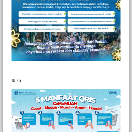
Redaksi Jurnaltivi
0 Min Baca
Sabtu, 27 November 2021
Iklan
Post Views:
321