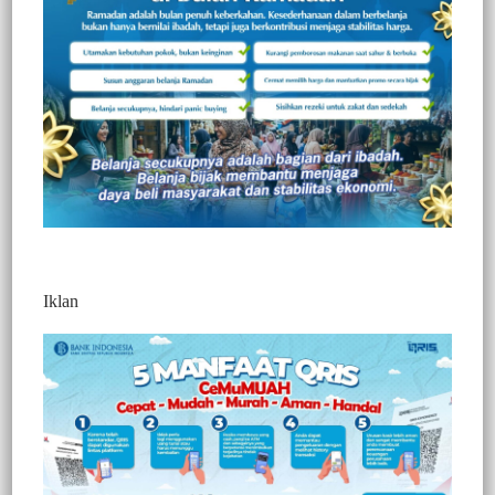
308
Redaksi Jurnaltivi
0 Min Baca
Rabu, 22 Desember 2021
Iklan
Post Views:
308