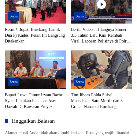
Berita
Berita
Resmi! Bupati Enrekang Lantik
Berita Video : Hilangnya Stoner
Dua Pj Kades, Pesan Ini Langsung
3,5 Tahun Lalu Kini Kembali
Ditekenkan
Viral, Laporan Polisinya di Polres
Toraja Utara Mandek
Berita
Berita
Bupati Luwu Timur Irwan Bachri
Tim Jibom Polda Sulsel
Syam Lakukan Penataan Aset
Musnahkan Satu Mortir dan 3
Daerah Di Kawasan Proyek
Granat Nanas di Enrekang
Strategis Nasional (PSN)
Tinggalkan Balasan
Alamat email Anda tidak akan dipublikasikan.
Ruas yang wajib ditandai