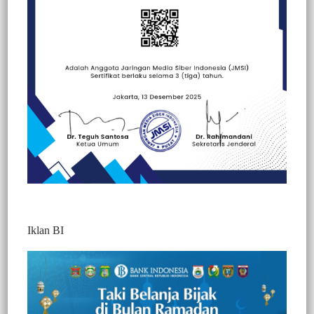
Beranda
Berita
Berita
Hallo Polisi
Kesehatan
Peristiwa
Iklan BI
Berita Video : Kapolri Tinjau Vaksinasi
Serentak di Sulawesi Selatan
338
Redaksi Jurnaltivi
0 Min Baca
Minggu, 2 Januari 2022