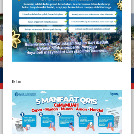
Redaksi Jurnaltivi
2 Min Baca
Jumat, 6 Juni 2025
Iklan
Mamuju, Jurnaltivi.com-
27 Ekor sapi di sembelih oleh
karyawan PT Manakarra Unggul Lestari (MUL), di Kecamatan