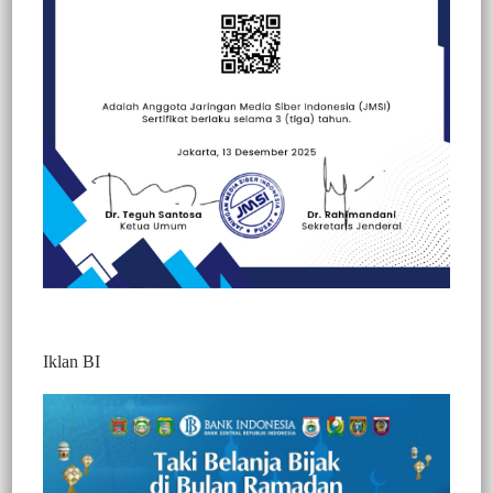
Beranda
Berita
Berita
Iklan BI
27 Ekor Kurban Disembelih Oleh
Karyawan PT Mul, Komisaris Utama
Sumbang 1 Ekor Sapi
420