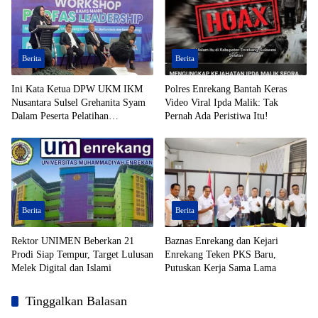
Berita
Berita
Ini Kata Ketua DPW UKM IKM
Polres Enrekang Bantah Keras
Nusantara Sulsel Grehanita Syam
Video Viral Ipda Malik: Tak
Dalam Peserta Pelatihan
Pernah Ada Peristiwa Itu!
Kepemimpinan
Berita
Berita
Rektor UNIMEN Beberkan 21
Baznas Enrekang dan Kejari
Prodi Siap Tempur, Target Lulusan
Enrekang Teken PKS Baru,
Melek Digital dan Islami
Putuskan Kerja Sama Lama
Tinggalkan Balasan