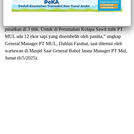
Tommo, Kabupaten Mamuju, Sulawesi Barat (Sulbar) di hari
Raya Idhul Adha 1447 Hijriyah.
“Penyembelihan hewan kurban bagi karyawan PT MUL di
pusatkan di 3 titik. Untuk di Perumahan Kelapa Sawit milk PT
MUL ada 12 ekor sapi yang disembelih oleh panitia,” ungkap
General Manager PT MUL, Dahlan Farahat, saat ditemui oleh
wartawan di Masjid Saat General Babul Janna Manager PT Mul,
Jumat (6/5/2025).