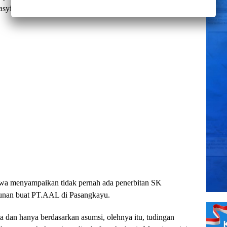
id, dalam keterangan tertulisnya, Jumat (13/6/2025).
a menyampaikan tidak pernah ada penerbitan SK
bunan buat PT.AAL di Pasangkayu.
kta dan hanya berdasarkan asumsi, olehnya itu, tudingan