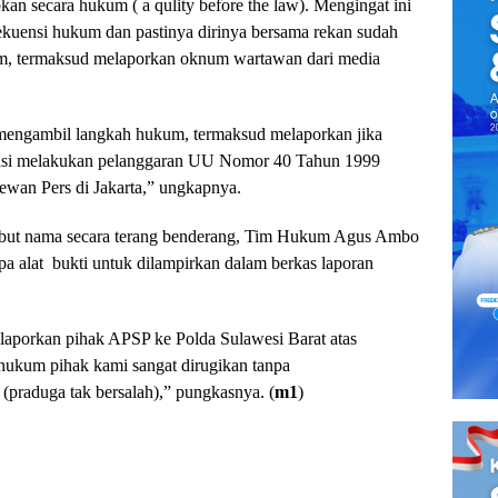
kan secara hukum ( a qulity before the law). Mengingat ini
kuensi hukum dan pastinya dirinya bersama rekan sudah
m, termaksud melaporkan oknum wartawan dari media
 mengambil langkah hukum, termaksud melaporkan jika
kasi melakukan pelanggaran UU Nomor 40 Tahun 1999
ewan Pers di Jakarta,” ungkapnya.
but nama secara terang benderang, Tim Hukum Agus Ambo
a alat bukti untuk dilampirkan dalam berkas laporan
laporkan pihak APSP ke Polda Sulawesi Barat atas
 hukum pihak kami sangat dirugikan tanpa
praduga tak bersalah),” pungkasnya. (
m1
)