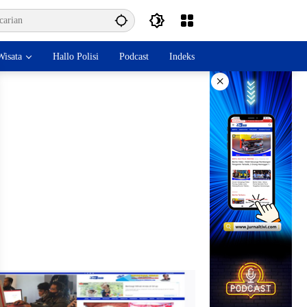
isata
Hallo Polisi
Podcast
Indeks
×