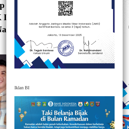
ap Tempuh Jalur Hukum
SK Lahan Sawit Karena
Nama Baik
769
Iklan BI