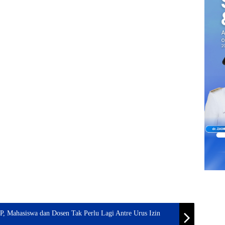
 Mahasiswa dan Dosen Tak Perlu Lagi Antre Urus Izin