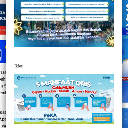
Iklan
 Pasangkayu, Agus Ambo Djiwa,melalui kuasa hukumnya
uh jalur hukum terhadap tudingan, Kuasa Hukum Asosiasi
an SK lahan sawit buat PT. Letawa anak perusahaan PT Astra
emberitaan salah satu media online di Sulbar pada tanggal
ralasan menurut hukum, soalnya SK untuk perkebunan rana
. Apalagi kata dia, semasa pemerintahan Agus Ambo Djiwa
 yang diterbitkan terkait perkebunan sawit, apalagi kepada