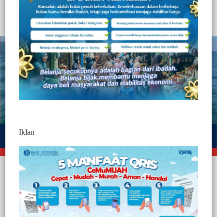
590
Noer Jurnaltivi
2 Min Baca
Minggu, 29 Juni 2025
Iklan
Makassar, Jurnaltivi.com
– Usai hari ke 10 pencarian ketiga