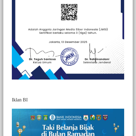
Beranda
Berita
Berita
Peristiwa
Iklan BI
10 Hari Pencarian, 3 Abk Kapal KLM Asia
Mulia Yang DIkabarkankan Hilang di
Perairan Bantaeng Di Hentikan, Kepala
Basarnas : Nihil, Korban Tidak Ditemukan