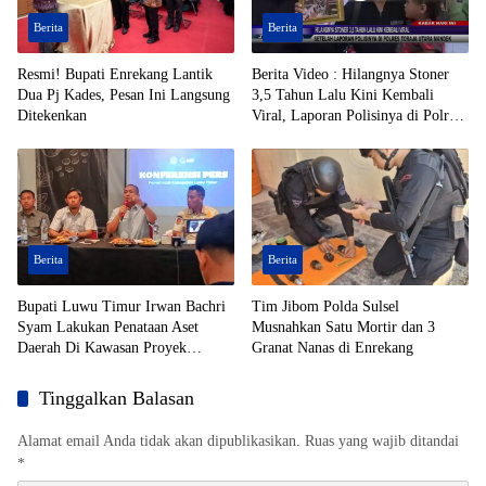
Berita
Berita
Resmi! Bupati Enrekang Lantik
Berita Video : Hilangnya Stoner
Dua Pj Kades, Pesan Ini Langsung
3,5 Tahun Lalu Kini Kembali
Ditekenkan
Viral, Laporan Polisinya di Polres
Toraja Utara Mandek
Berita
Berita
Bupati Luwu Timur Irwan Bachri
Tim Jibom Polda Sulsel
Syam Lakukan Penataan Aset
Musnahkan Satu Mortir dan 3
Daerah Di Kawasan Proyek
Granat Nanas di Enrekang
Strategis Nasional (PSN)
Tinggalkan Balasan
Alamat email Anda tidak akan dipublikasikan.
Ruas yang wajib ditandai
*