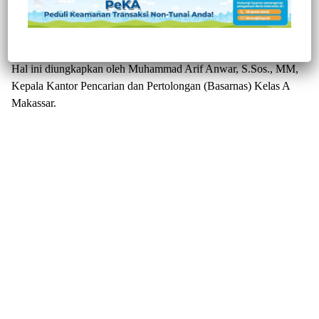
abk korban Kapal tenggelam KLM Asia Mulia di Perairan
Bantaeng, Provinsi Sulawesi Selatan dinyatakan nihil, berakhir
dan selesai. minggu (29/6/2025).
Hal ini diungkapkan oleh Muhammad Arif Anwar, S.Sos., MM,
Kepala Kantor Pencarian dan Pertolongan (Basarnas) Kelas A
Makassar.