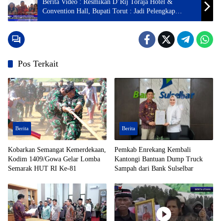
Berita Video : Resmikan D’Rij Toraja Hotel &
Convention Hall, Bupati Torut : Jadi Pelengkap
Gedung Serbaguna
Pos Terkait
Berita
Berita
Kobarkan Semangat Kemerdekaan,
Pemkab Enrekang Kembali
Kodim 1409/Gowa Gelar Lomba
Kantongi Bantuan Dump Truck
Semarak HUT RI Ke-81
Sampah dari Bank Sulselbar